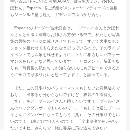
率いるLUI FRONTiC 赤羽JAPAN、白波多カミン、ゆゆん、
ぽわん、Especia。以上5組がメジャー/インディーズの垣根
もジャンルの壁も超え、ガチンコでぶつかり合う。
Especiaのリーダー 冨永悠香は、「プールイさんとかぽわ
んさんとか凄く綺麗なお姉さん方がいる中で、私たちが写真
集の最後のページに載せさせてもらえて、すごく大事なポジ
ションを担わせてもらえたなと思っているので、そのライブ
イベントでも印象を残せるように、トリに相応しいパフォー
マンスをしたいなと思っています！」とコメント。脇田もな
りも「写真集の私たちしか知らない人にもアピールできるよ
うに全力で頑張りたいと思ってます！」と語っている。
また、この日限りのパフォーマンスもしたいと意気込んで
おり、「出来るか分からないですけど、衣装の生着替え
（笑）。あと、プールイさんと踊りたいです！ プールイさ
んのバックダンサーでもいいので！」「もしくは逆にプール
イさんにメンバーになってもらう（笑）。その日限りでもい
いので！ 1曲だけでもいいので！」「全出演者で何かやり
たいですね。みんなで一緒に客席に飛び込んでみたい