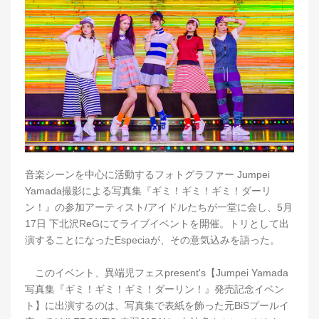
音楽シーンを中心に活動するフォトグラファー Jumpei
Yamada撮影による写真集『ギミ！ギミ！ギミ！ダーリ
ン！』の参加アーティスト/アイドルたちが一堂に会し、5月
17日 下北沢ReGにてライブイベントを開催。トリとして出
演することになったEspeciaが、その意気込みを語った。
このイベント、異端児フェスpresent's【Jumpei Yamada
写真集『ギミ！ギミ！ギミ！ダーリン！』発売記念イベン
ト】に出演するのは、写真集で表紙を飾った元BiSプールイ