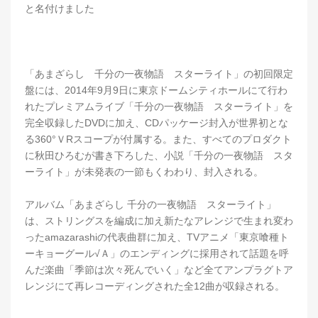
と名付けました
「あまざらし 千分の一夜物語 スターライト」の初回限定
盤には、2014年9月9日に東京ドームシティホールにて行わ
れたプレミアムライブ「千分の一夜物語 スターライト」を
完全収録したDVDに加え、CDパッケージ封入が世界初とな
る360°ＶRスコープが付属する。また、すべてのプロダクト
に秋田ひろむが書き下ろした、小説「千分の一夜物語 スタ
ーライト」が未発表の一節もくわわり、封入される。
アルバム「あまざらし 千分の一夜物語 スターライト」
は、ストリングスを編成に加え新たなアレンジで生まれ変わ
ったamazarashiの代表曲群に加え、TVアニメ「東京喰種ト
ーキョーグール√Ａ」のエンディングに採用されて話題を呼
んだ楽曲「季節は次々死んでいく」など全てアンプラグトア
レンジにて再レコーディングされた全12曲が収録される。