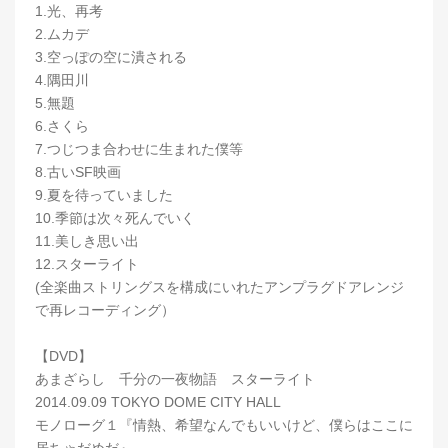
1.光、再考
2.ムカデ
3.空っぽの空に潰される
4.隅田川
5.無題
6.さくら
7.つじつま合わせに生まれた僕等
8.古いSF映画
9.夏を待っていました
10.季節は次々死んでいく
11.美しき思い出
12.スターライト
(全楽曲ストリングスを構成にいれたアンプラグドアレンジ
で再レコーディング）
【DVD】
あまざらし 千分の一夜物語 スターライト
2014.09.09 TOKYO DOME CITY HALL
モノローグ１『情熱、希望なんでもいいけど、僕らはここに