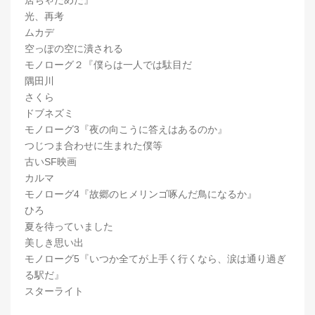
居ちゃだめだ』
光、再考
ムカデ
空っぽの空に潰される
モノローグ２『僕らは一人では駄目だ
隅田川
さくら
ドブネズミ
モノローグ3『夜の向こうに答えはあるのか』
つじつま合わせに生まれた僕等
古いSF映画
カルマ
モノローグ4『故郷のヒメリンゴ啄んだ鳥になるか』
ひろ
夏を待っていました
美しき思い出
モノローグ5『いつか全てが上手く行くなら、涙は通り過ぎ
る駅だ』
スターライト