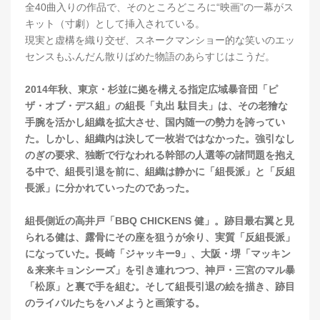
全40曲入りの作品で、そのところどころに“映画”の一幕がス
キット（
寸劇
）として挿入されている。
現実と虚構を織り交ぜ、スネークマンショー的な笑いのエッ
センスもふんだん散りばめた物語のあらすじはこうだ。
2014年秋、東京・杉並に拠を構える指定広域暴音団「ピ
ザ・オブ・デス組」の組長「丸出 駄目夫」は、その老獪な
手腕を活かし組織を拡大させ、国内随一の勢力を誇ってい
た。しかし、組織内は決して一枚岩ではなかった。強引なし
のぎの要求、独断で行なわれる幹部の人選等の諸問題を抱え
る中で、組長引退を前に、組織は静かに「組長派」と「反組
長派」に分かれていったのであった。
組長側近の高井戸「BBQ CHICKENS 健」。跡目最右翼と見
られる健は、露骨にその座を狙うが余り、実質「反組長派」
になっていた。長崎「ジャッキー9」、大阪・堺「マッキン
＆来来キョンシーズ」を引き連れつつ、神戸・三宮のマル暴
「松原」と裏で手を組む。そして組長引退の絵を描き、跡目
のライバルたちをハメようと画策する。