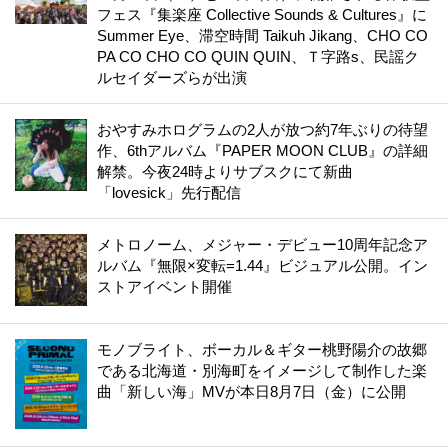
フェス『集楽座 Collective Sounds & Cultures』に
Summer Eye、滞空時間 Taikuh Jikang、CHO CO
PA CO CHO CO QUIN QUIN、Ｔ字路s、民謡ク
ルセイダーズらが出演
おやすみホログラムの2人が放つ約7年ぶりの待望
作、6thアルバム『PAPER MOON CLUB』の詳細
解禁。今夜24時よりサブスクにて新曲
「lovesick」先行配信
メトロノーム、メジャー・デビュー10周年記念ア
ルバム『無限×変転=1.44』ビジュアル公開。イン
ストアイベント開催
モノブライト、ボーカル＆ギター桃野陽介の故郷
である北海道・別海町をイメージして制作した楽
曲「新しい海」MVが本日8月7日（金）に公開