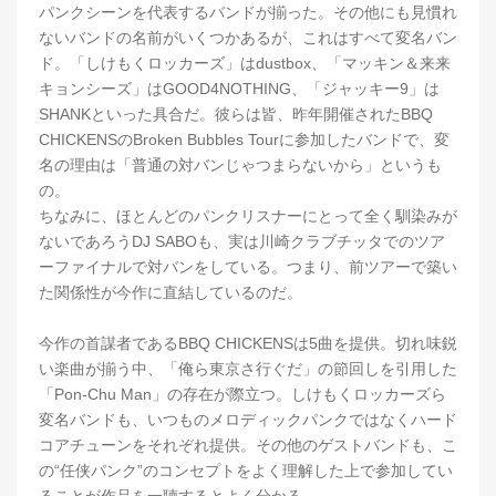
パンクシーンを代表するバンドが揃った。その他にも見慣れ
ないバンドの名前がいくつかあるが、これはすべて変名バン
ド。「しけもくロッカーズ」はdustbox、「マッキン＆来来
キョンシーズ」はGOOD4NOTHING、「ジャッキー9」は
SHANKといった具合だ。彼らは皆、昨年開催されたBBQ
CHICKENSのBroken Bubbles Tourに参加したバンドで、変
名の理由は「普通の対バンじゃつまらないから」というも
の。
ちなみに、ほとんどのパンクリスナーにとって全く馴染みが
ないであろうDJ SABOも、実は川崎クラブチッタでのツア
ーファイナルで対バンをしている。つまり、前ツアーで築い
た関係性が今作に直結しているのだ。
今作の首謀者であるBBQ CHICKENSは5曲を提供。切れ味鋭
い楽曲が揃う中、「俺ら東京さ行ぐだ」の節回しを引用した
「Pon-Chu Man」の存在が際立つ。しけもくロッカーズら
変名バンドも、いつものメロディックパンクではなくハード
コアチューンをそれぞれ提供。その他のゲストバンドも、こ
の“任侠パンク”のコンセプトをよく理解した上で参加してい