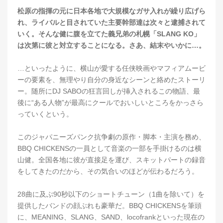
松原の指揮の元に日本各地で大規模なガサ入れが繰り広げら
れ、ライバルと目されていた主要幹部達は次々と逮捕されて
いく。そんな健に腹を立てた義兄弟の札幌「SLANG KO」
は次第に彼と対立することになる。さあ、結末やいかに…。
…といったように、横山が愛する任侠映画やマフィアムービ
ーの要素を、無理やり自分の身近なシーンと絡めたストーリ
ー。随所にDJ SABOの狂言回しが挿入されるこの物語、最
後に“ある人物”が最高にクールでおいしいところをかっさら
っていくという。
このジャパニーズパンク抗争劇の原作・脚本・主演を務め、
BBQ CHICKENSの一員として音楽の一部を手掛けるのは横
山健。全国各地に彼が直接足を運び、スキットパートの録音
をしてきたのだから、その気合いのほどが伝わるだろう。
28曲に及ぶ90秒以下のショートチューン（1曲を除いて）を
提供したバンドの顔ぶれも豪華だ。BBQ CHICKENSを筆頭
に、MEANING、SLANG、SAND、locofrankといった現在の