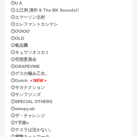
◎U A
◎上江洌.清作 & The BK Sounds!!
◎エマーソン北村
◎エレファントカシマシ
◎OOIOO
◎OLD
◎氣志團
◎キュウソネコカミ
◎空想委員会
◎GRAPEVINE
◎ゲスの極み乙女。
◎Gotch
＜NEW＞
◎サカナクション
◎サンフジンズ
◎SPECIAL OTHERS
◎sleepy.ab
◎ザ・チャレンジ
◎T字路s
◎テスラは泣かない。
◎電撃ネットワーク