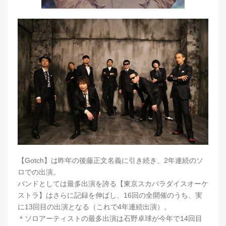
【Gotch】は昨年の後藤正文名義に引き続き、2年連続のソ
ロでの出演。
バンドとしては最多出演を誇る【東京スカパラダイスオーケ
ストラ】はさらに記録を伸ばし、16回の全開催のうち、実
に13回目の出演となる（これで4年連続出演）。
＊ソロアーティストの最多出演は石野卓球が今年で14回目