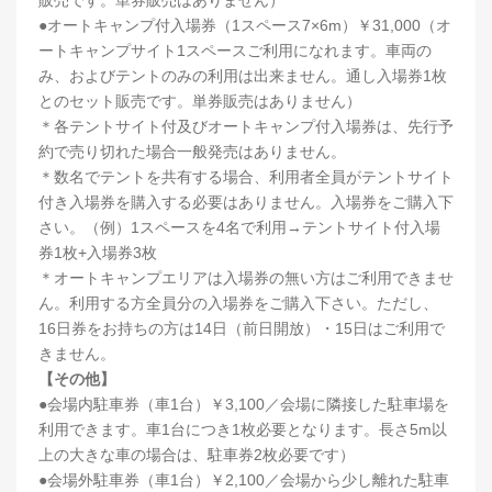
●オートキャンプ付入場券（1スペース7×6m）￥31,000（オ
ートキャンプサイト1スペースご利用になれます。車両の
み、およびテントのみの利用は出来ません。通し入場券1枚
とのセット販売です。単券販売はありません）
＊各テントサイト付及びオートキャンプ付入場券は、先行予
約で売り切れた場合一般発売はありません。
＊数名でテントを共有する場合、利用者全員がテントサイト
付き入場券を購入する必要はありません。入場券をご購入下
さい。（例）1スペースを4名で利用→テントサイト付入場
券1枚+入場券3枚
＊オートキャンプエリアは入場券の無い方はご利用できませ
ん。利用する方全員分の入場券をご購入下さい。ただし、
16日券をお持ちの方は14日（前日開放）・15日はご利用で
きません。
【その他】
●会場内駐車券（車1台）￥3,100／会場に隣接した駐車場を
利用できます。車1台につき1枚必要となります。長さ5m以
上の大きな車の場合は、駐車券2枚必要です）
●会場外駐車券（車1台）￥2,100／会場から少し離れた駐車