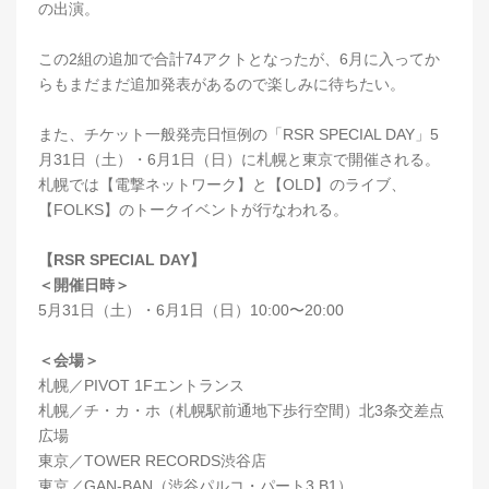
の出演。
この2組の追加で合計74アクトとなったが、6月に入ってか
らもまだまだ追加発表があるので楽しみに待ちたい。
また、チケット一般発売日恒例の「RSR SPECIAL DAY」5
月31日（土）・6月1日（日）に札幌と東京で開催される。
札幌では【電撃ネットワーク】と【OLD】のライブ、
【FOLKS】のトークイベントが行なわれる。
【RSR SPECIAL DAY】
＜開催日時＞
5月31日（土）・6月1日（日）10:00〜20:00
＜会場＞
札幌／PIVOT 1Fエントランス
札幌／チ・カ・ホ（札幌駅前通地下歩行空間）北3条交差点
広場
東京／TOWER RECORDS渋谷店
東京／GAN-BAN（渋谷パルコ・パート3 B1）