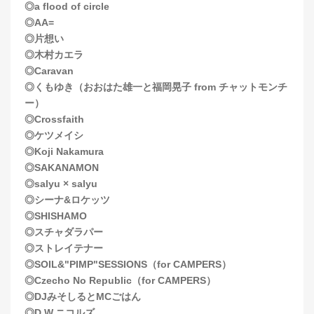
◎a flood of circle
◎AA=
◎片想い
◎木村カエラ
◎Caravan
◎くもゆき（おおはた雄一と福岡晃子 from チャットモンチ
ー）
◎Crossfaith
◎ケツメイシ
◎Koji Nakamura
◎SAKANAMON
◎salyu × salyu
◎シーナ&ロケッツ
◎SHISHAMO
◎スチャダラパー
◎ストレイテナー
◎SOIL&"PIMP"SESSIONS（for CAMPERS）
◎Czecho No Republic（for CAMPERS）
◎DJみそしるとMCごはん
◎D.W.ニコルズ