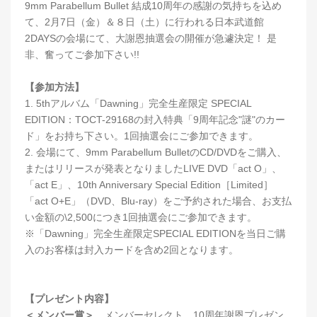
9mm Parabellum Bullet 結成10周年の感謝の気持ちを込め
て、2月7日（金）＆８日（土）に行われる日本武道館
2DAYSの会場にて、大謝恩抽選会の開催が急遽決定！ 是
非、奮ってご参加下さい!!
【参加方法】
1. 5thアルバム「Dawning」完全生産限定 SPECIAL
EDITION：TOCT-29168の封入特典「9周年記念"謎"のカー
ド」をお持ち下さい。1回抽選会にご参加できます。
2. 会場にて、9mm Parabellum BulletのCD/DVDをご購入、
またはリリースが発表となりましたLIVE DVD「act O」、
「act E」、10th Anniversary Special Edition［Limited］
「act O+E」（DVD、Blu-ray）をご予約された場合、お支払
い金額の\2,500につき1回抽選会にご参加できます。
※「Dawning」完全生産限定SPECIAL EDITIONを当日ご購
入のお客様は封入カードを含め2回となります。
【プレゼント内容】
＜メンバー賞＞
メンバーセレクト 10周年謝恩プレゼン