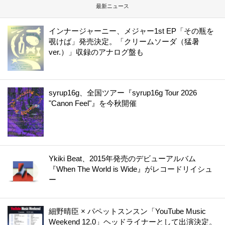
最新ニュース
インナージャーニー、メジャー1st EP「その瓶を
覗けば」発売決定。「クリームソーダ（猛暑
ver.）」収録のアナログ盤も
syrup16g、全国ツアー『syrup16g Tour 2026
"Canon Feel"』を今秋開催
Ykiki Beat、2015年発売のデビューアルバム
『When The World is Wide』がレコードリイシュ
ー
細野晴臣 × パペットスンスン「YouTube Music
Weekend 12.0」ヘッドライナーとして出演決定。