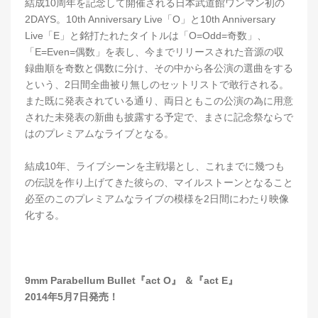
結成10周年を記念して開催される日本武道館ワンマン初の
2DAYS。10th Anniversary Live「O」と10th Anniversary
Live「E」と銘打たれたタイトルは「O=Odd=奇数」、
「E=Even=偶数」を表し、今までリリースされた音源の収
録曲順を奇数と偶数に分け、その中から各公演の選曲をする
という、2日間全曲被り無しのセットリストで敢行される。
また既に発表されている通り、両日ともこの公演の為に用意
された未発表の新曲も披露する予定で、まさに記念祭ならで
はのプレミアムなライブとなる。
結成10年、ライブシーンを主戦場とし、これまでに幾つも
の伝説を作り上げてきた彼らの、マイルストーンとなること
必至のこのプレミアムなライブの模様を2日間にわたり映像
化する。
9mm Parabellum Bullet『act O』 ＆『act E』
2014年5月7日発売！