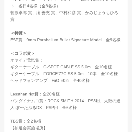
ト 各日4名様（全8名様）
菅原卓郎 賞、滝 善充 賞、中村和彦 賞、かみじょうちひろ
賞
＜特賞＞
ESP賞 9mm Parabellum Bullet Signature Model 全9名様
＜コラボ賞＞
オヤイデ電気賞：
ギターケーブル G-SPOT CABLE SS 5.0m 全10名様
ギターケーブル FORCE’77G SS 5.0m 10本 全10名様
ヘッドフォンアンプ FiiO E02i 全40名様
Lessthan riot賞：全20名様
バンダイナムコ賞：ROCK SMITH 2014 PS3用、太鼓の達
人 ぽ〜たぶるDX PSP用 全6名様
TBS賞：全2名様
【抽選会実施場所】