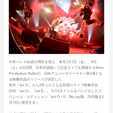
今年バンド結成10周年を迎え、来月2月7日（金）、8日
（土）の2日間、日本武道館にて記念ライブを開催する9mm
Parabellum Bulletの、10thアニバーサリーイヤー第1弾とな
る映像作品のリリースが決定した。
前作『act Ⅳ』から2年ぶりとなる待望のライブ映像作品
DVD『act O』『act E』、その2タイトルをバンドルしたス
ペシャル・エディション『act O＋E』Blu-ray版、DVD版を5
月7日に発売する！