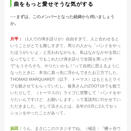
曲をもっと愛せそうな気がする
──まずは、このメンバーとなった経緯から伺いましょう
か。
片平：
（1人での弾き語りが）自由すぎて、人と合わせると
いうことがとても難しすぎて。周りの人から「バンドをやっ
たほうがいいよ」と言われながらも、私はなかなかやる気に
なってなくて。でもこれだけ弾き語りで全国を周った中
で“もうそろそろ、やりたいかも！”って自然に思えるように
なったときに、本当に真っ先に浮かんできたお三方でした。
THOMAS MARQUARDT（以下、トーマス）はもともとライ
ブも観させてもらっていたし、俊美さんのZOOT16でも観て
いたりして、（トーマスの）ライブに突撃して「バンドをや
りたいんですけど、お願いします」って直談判に行かせてい
ただきました。そして浜さんとは、去年の3月に2人でセッ
ションをやったことがあって。
浜田：
うん、まさにこのスタジオでね。（補足：『幡ヶ谷ウ