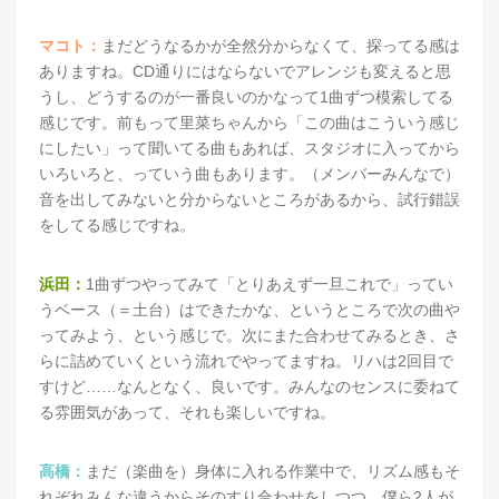
マコト：
まだどうなるかが全然分からなくて、探ってる感は
ありますね。CD通りにはならないでアレンジも変えると思
うし、どうするのが一番良いのかなって1曲ずつ模索してる
感じです。前もって里菜ちゃんから「この曲はこういう感じ
にしたい」って聞いてる曲もあれば、スタジオに入ってから
いろいろと、っていう曲もあります。（メンバーみんなで）
音を出してみないと分からないところがあるから、試行錯誤
をしてる感じですね。
浜田：
1曲ずつやってみて「とりあえず一旦これで」ってい
うベース（＝土台）はできたかな、というところで次の曲や
ってみよう、という感じで。次にまた合わせてみるとき、さ
らに詰めていくという流れでやってますね。リハは2回目で
すけど……なんとなく、良いです。みんなのセンスに委ねて
る雰囲気があって、それも楽しいですね。
高橋：
まだ（楽曲を）身体に入れる作業中で、リズム感もそ
れぞれみんな違うからそのすり合わせをしつつ。僕ら2人が