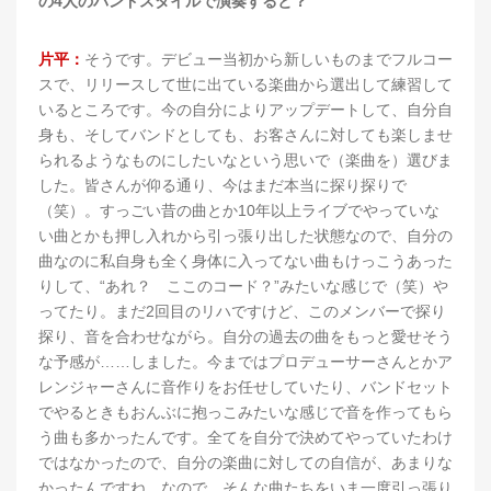
の4人のバンドスタイルで演奏すると？
片平：
そうです。デビュー当初から新しいものまでフルコー
スで、リリースして世に出ている楽曲から選出して練習して
いるところです。今の自分によりアップデートして、自分自
身も、そしてバンドとしても、お客さんに対しても楽しませ
られるようなものにしたいなという思いで（楽曲を）選びま
した。皆さんが仰る通り、今はまだ本当に探り探りで
（笑）。すっごい昔の曲とか10年以上ライブでやっていな
い曲とかも押し入れから引っ張り出した状態なので、自分の
曲なのに私自身も全く身体に入ってない曲もけっこうあった
りして、“あれ？ ここのコード？”みたいな感じで（笑）や
ってたり。まだ2回目のリハですけど、このメンバーで探り
探り、音を合わせながら。自分の過去の曲をもっと愛せそう
な予感が……しました。今まではプロデューサーさんとかア
レンジャーさんに音作りをお任せしていたり、バンドセット
でやるときもおんぶに抱っこみたいな感じで音を作ってもら
う曲も多かったんです。全てを自分で決めてやっていたわけ
ではなかったので、自分の楽曲に対しての自信が、あまりな
かったんですね。なので、そんな曲たちをいま一度引っ張り