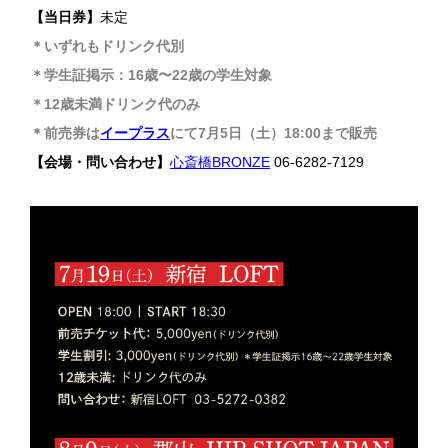
【当日券】
未定
＊いずれもドリンク代別
＊学生証掲示：16歳〜22歳の学生対象
＊12歳未満ドリンク代のみ
＊前売券は
イープラス
にて7月5日（土）18:00まで販売
【会場・問い合わせ】
心斎橋BRONZE
06-6282-7129