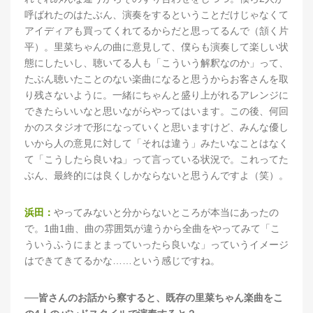
呼ばれたのはたぶん、演奏をするということだけじゃなくて
アイディアも買ってくれてるからだと思ってるんで（頷く片
平）。里菜ちゃんの曲に意見して、僕らも演奏して楽しい状
態にしたいし、聴いてる人も「こういう解釈なのか」って、
たぶん聴いたことのない楽曲になると思うからお客さんを取
り残さないように。一緒にちゃんと盛り上がれるアレンジに
できたらいいなと思いながらやってはいます。この後、何回
かのスタジオで形になっていくと思いますけど、みんな優し
いから人の意見に対して「それは違う」みたいなことはなく
て「こうしたら良いね」って言っている状況で。これってた
ぶん、最終的には良くしかならないと思うんですよ（笑）。
浜田：
やってみないと分からないところが本当にあったの
で。1曲1曲、曲の雰囲気が違うから全曲をやってみて「こ
ういうふうにまとまっていったら良いな」っていうイメージ
はできてきてるかな……という感じですね。
──皆さんのお話から察すると、既存の里菜ちゃん楽曲をこ