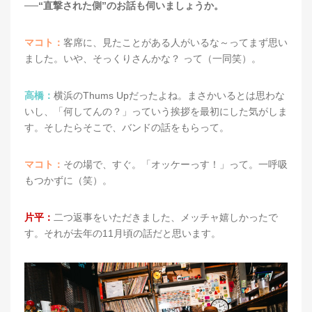
──“直撃された側”のお話も伺いましょうか。
マコト：
客席に、見たことがある人がいるな～ってまず思い
ました。いや、そっくりさんかな？ って（一同笑）。
高橋：
横浜のThums Upだったよね。まさかいるとは思わな
いし、「何してんの？」っていう挨拶を最初にした気がしま
す。そしたらそこで、バンドの話をもらって。
マコト：
その場で、すぐ。「オッケーっす！」って。一呼吸
もつかずに（笑）。
片平：
二つ返事をいただきました、メッチャ嬉しかったで
す。それが去年の11月頃の話だと思います。