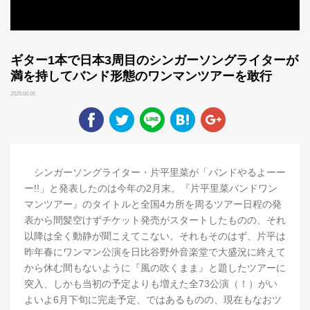
ギター1本で日本3周目のシンガーソングライターが
満を持してバンド形態のワンマンツアーを敢行
2025.06.06
シンガーソングライター・片平里菜が「バンドやるよーー
ー!!」と発表したのは今年の2月末。『片平里菜バンドワン
マンツアー』のタイトルと全国4カ所を周るツアー日程の発
表から間髪空けずチケット発売がスタートしたものの、それ
以降は全く動静が聞こえてこない。それもそのはず、片平は
昨年春にワンマン公演を日比谷野外音楽堂で大盛況に終えて
から休む間もないように『風の吹くまま』と題したツアーに
突入、しかも当初の予定よりも増えた全73公演（！）がい
よいよ6月下旬に完走予定、ではあるものの、現在もなおツ