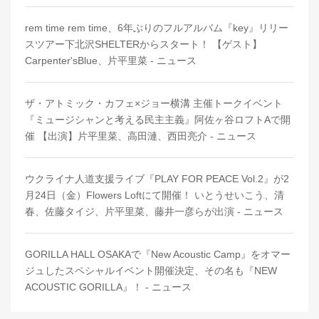
rem time rem time、6年ぶりのフルアルバム『key』リリー
スツアー下北沢SHELTERからスタート！ 【ゲスト】
Carpenter'sBlue、片平里菜 - ニュース
ザ・アトミック・カフェ×ジョー横溝 主催トークイベント
『ミュージシャンと考える民主主義』阿佐ヶ谷ロフトAで開
催 【出演】片平里菜、高田漣、西田亮介 - ニュース
ウクライナ人道支援ライブ『PLAY FOR PEACE Vol.2』が2
月24日（金）Flowers Loftにて開催！ いとうせいこう、清
春、佐藤タイジ、片平里菜、藤井一彦らが出演 - ニュース
GORILLA HALL OSAKAで『New Acoustic Camp』をオマー
ジュしたスペシャルイベント開催決定、その名も『NEW
ACOUSTIC GORILLA』！ - ニュース