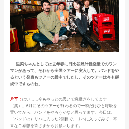
──里菜ちゃんとしては去年春に日比谷野外音楽堂でのワン
マンがあって、それから全国ツアーに突入して。バンドをや
るという発表もツアーの最中でしたし、そのツアーは今も継
続中ですものね。
片平：
はい……今もやっとの思いで息継ぎをしてます
（笑）。6月にそのツアーが終わるので一瞬だけひと呼吸を
置いてから、バンドをやろうかなと思ってます。今日は、
（バンドの）リハに入った2回目で。リハに入ってみて、率
直なご感想を皆さまからお願いします。