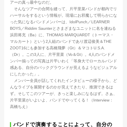
アーの真っ最中なのだ。
そんなツアーの合間を縫って、片平里菜バンドが都内でリ
ハーサルをするという情報が。現場にお邪魔して明らかにな
った気になるバンドメンバーは、IdolPunch／LEARNER
BOYS／Riddim Saunterとさまざまなユニットに名を連ねる
浜田将充（Ba）に、THOMAS MARQUARDT（トーマス・
マルカート）という2人組のバンドであり渡辺俊美＆THE
ZOOT16にも参加する高橋飛夢（Gt）＆マコトU.S.A.
（Dr）。この3人に、片平里菜（Vo＆Gt）。4人のバンドメ
ンバー揃っての写真は片平いわく「等身大でローカルバンド
感ある、自分のバックグラウンドが見えるようなビジュアル
にしたかった」。
メンバー全員が話してくれたインタビューの様子から、ど
んなライブを展開するのかが見えてきたり、推測できるは
ず。そしてこのツアーが、きっと楽しみになるはず。さぁ、
片平里菜がいよいよ、バンドでやってくる！（Interview：
高橋ちえ）
バンドで演奏することによって、自分の