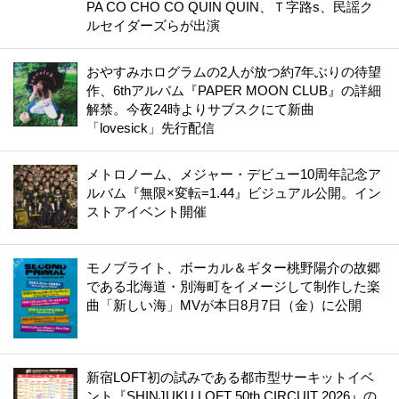
PA CO CHO CO QUIN QUIN、Ｔ字路s、民謡ク
ルセイダーズらが出演
おやすみホログラムの2人が放つ約7年ぶりの待望
作、6thアルバム『PAPER MOON CLUB』の詳細
解禁。今夜24時よりサブスクにて新曲
「lovesick」先行配信
メトロノーム、メジャー・デビュー10周年記念ア
ルバム『無限×変転=1.44』ビジュアル公開。イン
ストアイベント開催
モノブライト、ボーカル＆ギター桃野陽介の故郷
である北海道・別海町をイメージして制作した楽
曲「新しい海」MVが本日8月7日（金）に公開
新宿LOFT初の試みである都市型サーキットイベ
ント『SHINJUKU LOFT 50th CIRCUIT 2026』の