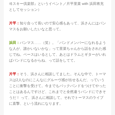
ヰスキー倶楽部』というイベント／片平里菜 with 浜田将充
としてセッション）
片平：
知り合って長いので安心感もあって、浜さんにはバン
マスをお願いしたいなと思って。
浜田：
バンマス……（笑）。「バンドメンバーになれるよう
な人が、誰かいないかな」って里菜ちゃんから話をされた感
じでね。ベースはいるとして、あとはドラムとギターがいれ
ばバンドになるからね、って話をしてて。
片平：
そう、浜さんに相談してました。そんな中で、トーマ
スは2人なのにこんなにグルーヴ感が出せるんだ、っていう
ことに衝撃を受けて。今までもバックバンドをつけてやった
ことはあるんですけど、これまでと全然違うバンドにできそ
うだ！ って、浜さんに相談して。それでトーマスのライブ
に直撃、という流れになります。