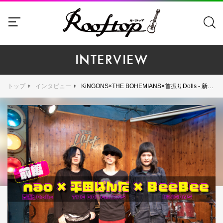
INTERVIEW
トップ
インタビュー
KiNGONS×THE BOHEMIANS×首振りDolls - 新企画『LIVE to LIVE』開催直前！3組のボーカリストたちが今まで語ってこなかったバンドの秘話を語り尽くす！【前編】