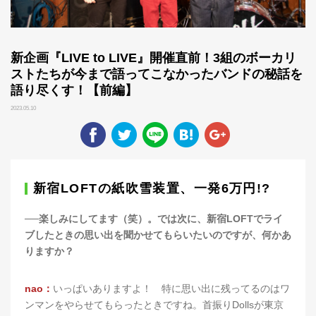
新企画『LIVE to LIVE』開催直前！3組のボーカリ
ストたちが今まで語ってこなかったバンドの秘話を
語り尽くす！【前編】
2023.05.10
新宿LOFTの紙吹雪装置、一発6万円!?
──楽しみにしてます（笑）。では次に、新宿LOFTでライ
ブしたときの思い出を聞かせてもらいたいのですが、何かあ
りますか？
nao：
いっぱいありますよ！ 特に思い出に残ってるのはワ
ンマンをやらせてもらったときですね。首振りDollsが東京