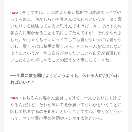
nao：
そうですね…。日本人が多い場所で日本語でライブや
ってる以上、何かしらがお客さんに伝わるというか、凄く響
いたりする経験ってあると思うんですけど。今まではそのお
客さんに響かせることを気にしてたんですが、それをやめま
した。めちゃくちゃいいライブしても響かない人には響かな
いし、響く人には勝手に響くから。そこらへんを気にしない
ようにというか、常に自分がやりたいことを自分が表現した
いことをぶれずにやることのほうを大事にしてますね。
──全員に歌を届けようというよりも、伝わる人にだけ伝わ
ればいいと？
nao：
もちろんお客さん全員に向けて、一人ひとりに向けて
やるんだけど、それが届いてるか届いてないかということに
関して執着するのを止めたということですね。響くかどうか
って、マジで受け手の体調やメンタル次第だから。