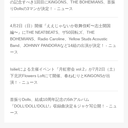
の記念すべき1回目にKiNGONS、THE BOHEMIANS、首振
りDollsの3マンが決定！ - ニュース
4月2日（日）開催『ええじゃないか歌舞伎町〜志士開国
編〜』にTHE NEATBEATS、ザ50回転ズ、THE
BOHEMIANS、Radio Caroline、Yellow Studs Acoustic
Band、JOHNNY PANDORAなど14組の出演が決定！ - ニュ
ース
Isilielによる主催イベント『月虹密会 vol.2』が7月2日（土）
下北沢Flowers Loftにて開催、春ねむりとKiNGONSが出
演！ - ニュース
首振りDolls、結成10周年記念の5thアルバム
『DOLL!DOLL!DOLL!』収録曲決定＆ジャケ写公開！ - ニュ
ース