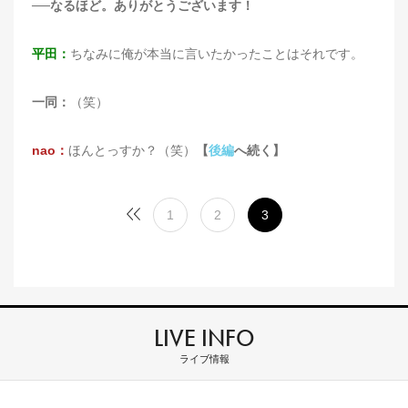
──なるほど。ありがとうございます！
平田：
ちなみに俺が本当に言いたかったことはそれです。
一同：
（笑）
nao：
ほんとっすか？（笑）
【
後編
へ続く】
1
2
3
LIVE INFO
ライブ情報