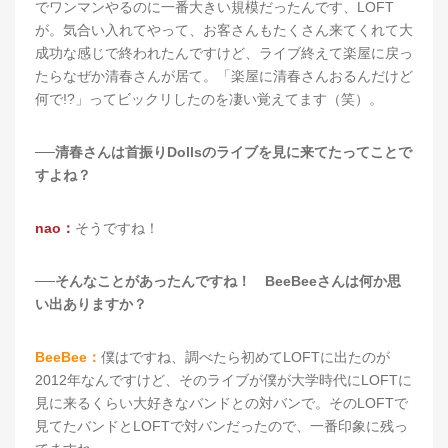
でワンマンやるのに一番大きい規模だったんです、LOFT
が。気合い入れてやって、お客さんもたくさん来てくれて大
成功な感じで終われたんですけど、ライブ終えて楽屋に戻っ
たらなぜか清春さんが居て。「楽屋に清春さんおるんだけど
何で!?」ってビックリしたのを凄い覚えてます（笑）。
──清春さんは首振りDollsのライブを見に来てたってことで
すよね？
nao：
そうですね！
──そんなことがあったんですね！ BeeBeeさんは何か思
い出ありますか？
BeeBee：
僕はですね、調べたら初めてLOFTに出たのが
2012年なんですけど、そのライブが僕が大学時代にLOFTに
見に来るくらい大好きなバンドとの対バンで。そのLOFTで
見てたバンドとLOFTで対バンだったので、一番印象に残っ