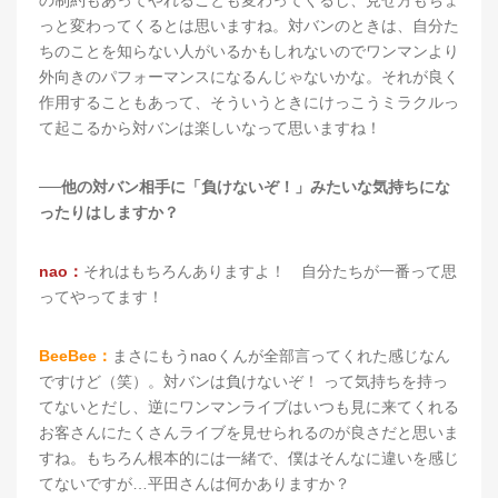
の制約もあってやれることも変わってくるし、見せ方もちょ
っと変わってくるとは思いますね。対バンのときは、自分た
ちのことを知らない人がいるかもしれないのでワンマンより
外向きのパフォーマンスになるんじゃないかな。それが良く
作用することもあって、そういうときにけっこうミラクルっ
て起こるから対バンは楽しいなって思いますね！
──他の対バン相手に「負けないぞ！」みたいな気持ちにな
ったりはしますか？
nao：
それはもちろんありますよ！ 自分たちが一番って思
ってやってます！
BeeBee：
まさにもうnaoくんが全部言ってくれた感じなん
ですけど（笑）。対バンは負けないぞ！ って気持ちを持っ
てないとだし、逆にワンマンライブはいつも見に来てくれる
お客さんにたくさんライブを見せられるのが良さだと思いま
すね。もちろん根本的には一緒で、僕はそんなに違いを感じ
てないですが…平田さんは何かありますか？