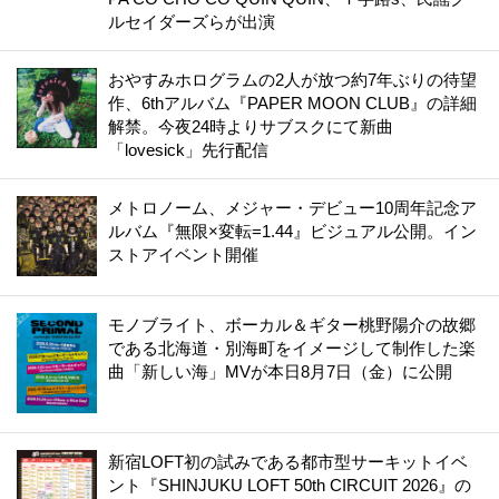
ルセイダーズらが出演
おやすみホログラムの2人が放つ約7年ぶりの待望
作、6thアルバム『PAPER MOON CLUB』の詳細
解禁。今夜24時よりサブスクにて新曲
「lovesick」先行配信
メトロノーム、メジャー・デビュー10周年記念ア
ルバム『無限×変転=1.44』ビジュアル公開。イン
ストアイベント開催
モノブライト、ボーカル＆ギター桃野陽介の故郷
である北海道・別海町をイメージして制作した楽
曲「新しい海」MVが本日8月7日（金）に公開
新宿LOFT初の試みである都市型サーキットイベ
ント『SHINJUKU LOFT 50th CIRCUIT 2026』の