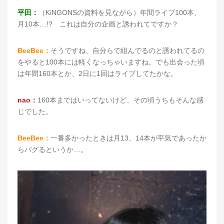
平田：
（KiNGONSの資料を見ながら）年間ライブ100本、
月10本…!? これは自分の企画と誘われてですか？
BeeBee：
そうですね、自分らで組んでるのと誘われてるの
をやると100本には軽くなっちゃいますね。でも出会った頃
は年間160本とか、2日に1回はライブしてたかな。
nao：
160本まではいってないけど、その頃うちもそんな感
じでした。
BeeBee：
一番多かったときは月13、14本が平気であったか
らバグるというか…。