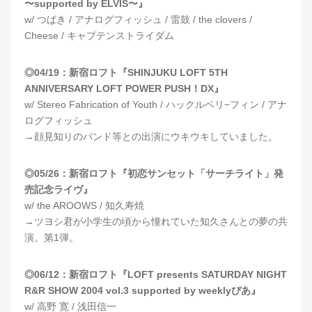
〜supported by ELVIS〜』
w/ つばき / アナログフィッシュ / 雷鼓 / the clovers /
Cheese / キャプテンストライダム
◎04/19：新宿ロフト『SHINJUKU LOFT 5TH
ANNIVERSARY LOFT POWER PUSH！DX』
w/ Stereo Fabrication of Youth / ハックルベリ−フィン / アナ
ログフィッシュ
→顔見知りのバンド等との出演にウキウキしていました。
◎05/26：新宿ロフト『初恋サンセット「サーチライト」発
売記念ライヴ』
w/ the AROOWS / 知久寿焼
→ツヨシ君が小学生の頃から憧れていた知久さんとの夢の共
演。第1弾。
◎06/12：新宿ロフト『LOFT presents SATURDAY NIGHT
R&R SHOW 2004 vol.3 supported by weeklyぴあ』
w/ 高野 寛 / 浅田信一