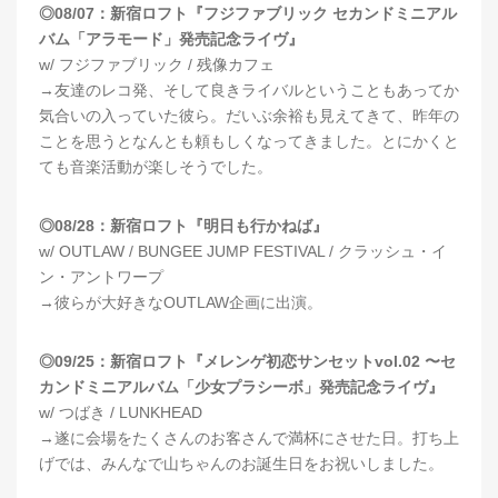
◎08/07：新宿ロフト『フジファブリック セカンドミニアル
バム「アラモード」発売記念ライヴ』
w/ フジファブリック / 残像カフェ
→友達のレコ発、そして良きライバルということもあってか
気合いの入っていた彼ら。だいぶ余裕も見えてきて、昨年の
ことを思うとなんとも頼もしくなってきました。とにかくと
ても音楽活動が楽しそうでした。
◎08/28：新宿ロフト『明日も行かねば』
w/ OUTLAW / BUNGEE JUMP FESTIVAL / クラッシュ・イ
ン・アントワープ
→彼らが大好きなOUTLAW企画に出演。
◎09/25：新宿ロフト『メレンゲ初恋サンセットvol.02 〜セ
カンドミニアルバム「少女プラシーボ」発売記念ライヴ』
w/ つばき / LUNKHEAD
→遂に会場をたくさんのお客さんで満杯にさせた日。打ち上
げでは、みんなで山ちゃんのお誕生日をお祝いしました。