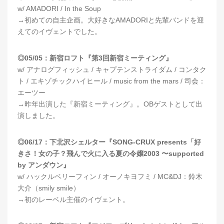
w/ AMADORI / In the Soup
→初めての自主企画。大好きなAMADORIと先輩バンドを迎
えてのイヴェントでした。
◎05/05：新宿ロフト『第3回新宿ミーティング』
w/ アナログフィッシュ / キャプテンストライダム / コンタク
ト / エキゾチックハイヒール / music from the mars / 司会：
エーツー
→昨年出演した『新宿ミーティング』。OBゲストとして出
演しました。
◎06/17：下北沢シェルター『SONG-CRUX presents「好
きさ！女の子？飛んで火に入る夏の令嬢2003 〜supported
by アンダウン』
w/ ハックルベリーフィン / オーノキヨフミ / MC&DJ：鈴木
大介（smily smile）
→初のレーベル主催のイヴェント。