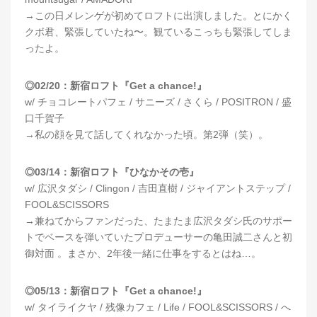
→この日メレンゲが初めてロフトに出演しました。とにかく
クボ君、緊張していたね〜。観ているこっちも緊張してしま
ったよ。
◎02/20：新宿ロフト『Get a chance!』
w/ チョコレートパフェ / サニーズ / さくら / POSITRON / 盛
口千賀子
→私の顔を見て話してくれなかった頃。第2弾（笑）。
◎03/14：新宿ロフト『ひなかその壱』
w/ 広沢タダシ / Clingon / 吉田直樹 / ジャイアントステップ /
FOOL&SCISSORS
→兼ねてからファンだった、たまたま広沢タダシ氏のサポー
トでベースを弾いていたプロデューサーの亀田誠二さんと初
御対面 。まさか、2年後一緒に仕事をするとはね…。
◎05/13：新宿ロフト『Get a chance!』
w/ タイライクヤ / 残像カフェ / Life / FOOL&SCISSORS / へ