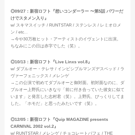
◎09/27：新宿ロフト『想いコンダーラー 〜第5話 パワーだ
けでスタメン入り』
w/ スキマスイッチ / RUNTSTAR / ステンレス / レミオロメ
ン / etc...
→今や30万枚ヒット・アーティストのイヴェントに出演。
ちなみにこの日は赤字でした（笑）。
◎10/13：新宿ロフト『Live Linxs vol.8』
w/ ダブルオー・テレサ / インビシブルマンズデスベッド / ラ
ヴァーフェニックス / メレンゲ
→この公演で初めてダブルオーと御対面。初対面なのに、ダ
ブルオー上野氏にいきなり「前に付き合っていた彼女に似て
います」と発言した志村君（笑）。上野氏、びっくりしてま
した。「ホモだ」と思ったみたいです（笑）。
◎12/05：新宿ロフト『Quip MAGAZINE presents
CARNIVAL 2002 vol.2』
w/ RUNTSTAR / メレンゲ / チョコレートパフェ / THE