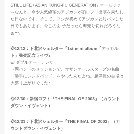
STILL LIFE / ASIAN KUNG-FU GENERATION / マーモッツ
→なんと、今や人気絶頂のアジカンが初ロフト出演を果たし
た日なのです。そして、フジが初めてアジカンと対バンした
日でもあります。今この面 子だったら即売り切れだろうな
ぁ〜。
◎12/12：下北沢シェルター『1st mini album「アラカル
ト」発売記念ライヴ』
w/ ダブルオー・テレサ
→両バンドのセッションで、サザンオールスターズの名曲
「勝手にシンドバッド」をやったんだよね。超満員の会場は
大盛り上がりでした♪
◎12/30：新宿ロフト『THE FINAL OF 2003』（カウント
ダウン・イヴェント）
◎12/31：下北沢シェルター『THE FINAL OF 2003』（カ
ウントダウン・イヴェント）