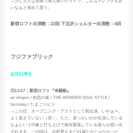
→少し大人な選曲で落ち着いたライヴ。こんなメレンゲも良
いなぁと改めて思う。
新宿ロフト出演数：22回 下北沢シェルター出演数：4回
フジファブリック
§2001年§
◎11/17：新宿ロフト『米騒動』
w/ clingon / 初恋の嵐 / THE WONDER SOUL STYLE /
farmstay / たまご☆ピリ
→この日、オープニング・アクトとして初出演。いやぁ〜、
よく覚えていない（笑）。ただ、若っかいのが出演している
なぁという印象と打ち上げで相当緊張している彼らが思い出
されます。この頃は、志村君もまだ21歳とかじゃなかった