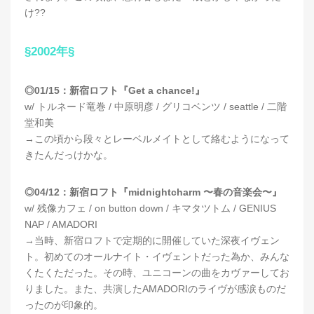
け??
§2002年§
◎01/15：新宿ロフト『Get a chance!』
w/ トルネード竜巻 / 中原明彦 / グリコベンツ / seattle / 二階
堂和美
→この頃から段々とレーベルメイトとして絡むようになって
きたんだっけかな。
◎04/12：新宿ロフト『midnightcharm 〜春の音楽会〜』
w/ 残像カフェ / on button down / キマタツトム / GENIUS
NAP / AMADORI
→当時、新宿ロフトで定期的に開催していた深夜イヴェン
ト。初めてのオールナイト・イヴェントだった為か、みんな
くたくただった。その時、ユニコーンの曲をカヴァーしてお
りました。また、共演したAMADORIのライヴが感涙ものだ
ったのが印象的。