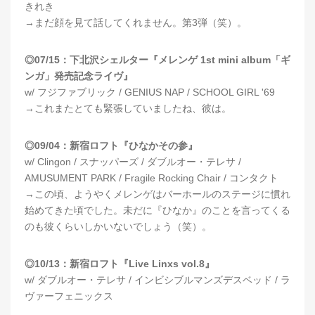
きれき
→まだ顔を見て話してくれません。第3弾（笑）。
◎07/15：下北沢シェルター『メレンゲ 1st mini album「ギ
ンガ」発売記念ライヴ』
w/ フジファブリック / GENIUS NAP / SCHOOL GIRL '69
→これまたとても緊張していましたね、彼は。
◎09/04：新宿ロフト『ひなかその参』
w/ Clingon / スナッパーズ / ダブルオー・テレサ /
AMUSUMENT PARK / Fragile Rocking Chair / コンタクト
→この頃、ようやくメレンゲはバーホールのステージに慣れ
始めてきた頃でした。未だに『ひなか』のことを言ってくる
のも彼くらいしかいないでしょう（笑）。
◎10/13：新宿ロフト『Live Linxs vol.8』
w/ ダブルオー・テレサ / インビシブルマンズデスベッド / ラ
ヴァーフェニックス