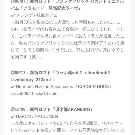
◎08/07：新宿ロフト『フジファブリック セカンドミニアル
バム「アラモード」発売記念ライヴ』
w/ メレンゲ / 残像カフェ
→動員30人を集めるのに大変だった時期もあったのに、こ
のレコ発ライヴはお客さんで会場が一杯になりました。そし
て、このライヴを機に前メンバーであるドラムが脱退したこ
と、私もフジファブリックとのお仕事は円満終了！という感
じで、とても感慨深い1日でした。打ち上げの写 真は今でも
宝物です（笑）。
◎09/17：新宿ロフト『ゴッホ魂vol.2 ＜doorknob!!
Livefactory. 272ch＞』
w/ Hermann H.&The Pacemakers / BURGER NUDS /
cruve509 / Lucky13 / etc...
◎10/28：新宿ロフト『倶楽部AKANEIRO』
w/ HARCO / NATSUMEN
→今度はキャパシティを広げて自主企画2回目。リスペクト
しているバンドを招いて開催。とても不思議な空間がそこに