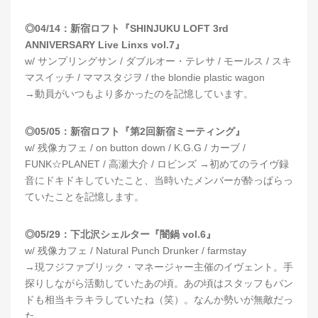
◎04/14：新宿ロフト『SHINJUKU LOFT 3rd
ANNIVERSARY Live Linxs vol.7』
w/ サンプリングサン / ダブルオー・テレサ / モールス / スキ
マスイッチ / ママスタジヲ / the blondie plastic wagon
→動員がいつもより多かったのを記憶しています。
◎05/05：新宿ロフト『第2回新宿ミーティング』
w/ 残像カフェ / on button down / K.G.G / カーブ /
FUNK☆PLANET / 高瀬大介 / ロビンズ →初めてのライヴ録
音にドキドキしていたこと、当時いたメンバーが酔っぱらっ
ていたことを記憶します。
◎05/29：下北沢シェルター『闇鍋 vol.6』
w/ 残像カフェ / Natural Punch Drunker / farmstay
→現フジファブリック・マネージャー主催のイヴェント。手
探りしながら活動していたあの頃。あの頃はスタッフもバン
ドも相当キラキラしていたね（笑）。なんか勢いが無敵だっ
た。