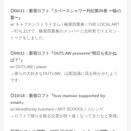
◎06/11：新宿ロフト『スペースシャワー列伝第39巻 〜暁の
宴〜』
w/ キャプテンストライダム / 椿屋四重奏 / THE LOCAL ART
→打ち上げで、椿屋四重奏のメンバーと志村君でイエモン・
トークをしました。
◎08/31：新宿ロフト『OUTLAW presents“明日も生かね
ば？”』
w/ OUTLAW / plane
→彼らの大好きなOUTLAW。山梨談議に花を咲かせたよう
です。
◎10/18：新宿ロフト『fuzz maniax supported by
smart』
w/ bloodthirsty butchers / ART-SCHOOL / メレンゲ
→ロフトで彼らを観る位置が段々遠くなってきたなと実感。