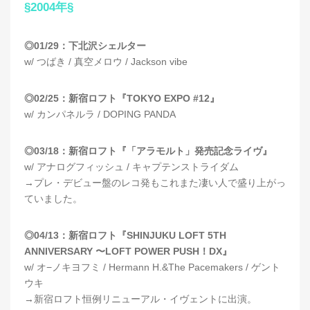
§2004年§
◎01/29：下北沢シェルター
w/ つばき / 真空メロウ / Jackson vibe
◎02/25：新宿ロフト『TOKYO EXPO #12』
w/ カンパネルラ / DOPING PANDA
◎03/18：新宿ロフト『「アラモルト」発売記念ライヴ』
w/ アナログフィッシュ / キャプテンストライダム
→プレ・デビュー盤のレコ発もこれまた凄い人で盛り上がっ
ていました。
◎04/13：新宿ロフト『SHINJUKU LOFT 5TH
ANNIVERSARY 〜LOFT POWER PUSH！DX』
w/ オ−ノキヨフミ / Hermann H.&The Pacemakers / ゲント
ウキ
→新宿ロフト恒例リニューアル・イヴェントに出演。