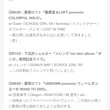
◎06/30：新宿ロフト『新星堂＆LOFT presents
COLORFUL HOLIC』
w/ Gash / SCHOOL GIRL '69 / farmstay / ストレイテナー /
ダブルオー・テレサ / LOST IN TIME
→個人的にお誕生日をみんなにお祝いして頂きました
（笑）。
◎07/15：下北沢シェルター『メレンゲ 1st mini album「ギ
ンガ」発売記念ライヴ』
w/ メレンゲ / GENIUS NAP / SCHOOL GIRL '69
→この日初めてメレンゲと対バンしました。
◎08/20：新宿ロフト『UNDOWN presents てぃ〜んずぶ
る〜す ROAD TO 2003』
w/ 堂島孝平 / Clingon / RUNTSTAR / 林 哲司 / etc...
→当時あったフリーペーパーのイヴェント。この頃から段々
と動員が増え始めてきたような気がする。