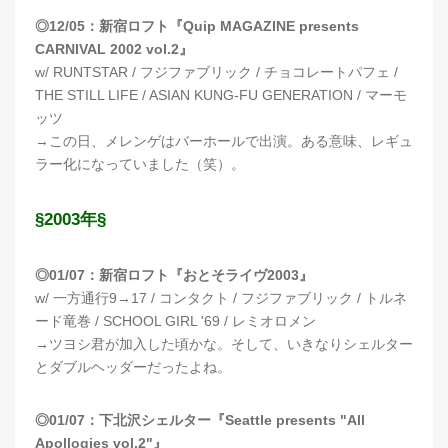
◎12/05：新宿ロフト『Quip MAGAZINE presents
CARNIVAL 2002 vol.2』
w/ RUNTSTAR / フジファブリック / チョコレートパフェ /
THE STILL LIFE / ASIAN KUNG-FU GENERATION / マーモ
ッツ
→この日、メレンゲはバーホールで出演。ある意味、レギュ
ラー化になっていました（笑）。
§2003年§
◎01/07：新宿ロフト『おとそライヴ2003』
w/ 一方通行9→17 / コンタクト / フジファブリック / トルネ
ード竜巻 / SCHOOL GIRL '69 / レミオロメン
→ツヨシ君が加入した頃かな。そして、いきなりシェルター
とダブルヘッダーだったよね。
◎01/07：下北沢シェルター『Seattle presents "All
Apollogies vol.2"』