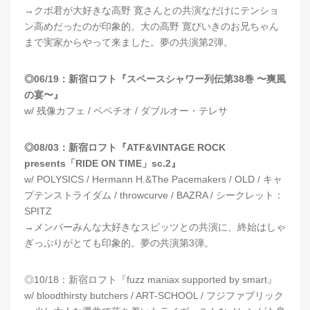
→クボ君が大好きな高野 寛さんとの共演なだけにテンショ
ン高めだったのが印象的。大の高野 寛びいきのお兄ちゃん
まで実家からやって来ました。夢の共演第2弾。
◎06/19：新宿ロフト『スペースシャワー列伝第38巻 〜爽風
の宴〜』
w/ 残像カフェ / ベベチオ / ダブルオー・テレサ
◎08/03：新宿ロフト『ATF&VINTAGE ROCK
presents「RIDE ON TIME」sc.2』
w/ POLYSICS / Hermann H.&The Pacemakers / OLD / キャ
プテンストライダム / throwcurve / BAZRA / シークレット：
SPITZ
→メンバーみんな大好きなスピッツとの共演に、終始はしゃ
ぎっぷりがとても印象的。夢の共演第3弾。
◎10/18：新宿ロフト『fuzz maniax supported by smart』
w/ bloodthirsty butchers / ART-SCHOOL / フジファブリック