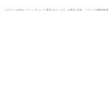
このサイトは(有)ルーフトップによって運営されています。記事及び写真・イラストの無断復転