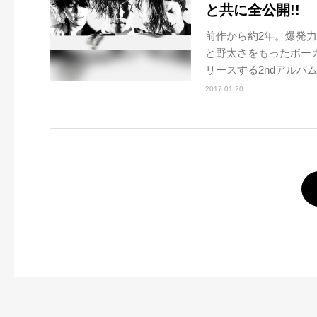
と共に全公開!!
前作から約2年。爆発
と野太さをもったボーカ
リースする2ndアルバム.
2017.01.20