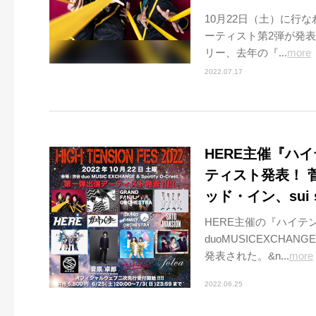
10月22日（土）に行
ーティスト第2弾が発表
リー、去年の『...
more
2022.07.17
HERE主催『ハ
ティスト発表！ 菅原卓
ッド・イン、sui 
HERE主催の『ハイテン
duoMUSICEXCHAN
発表された。&n...
more
2022.06.25