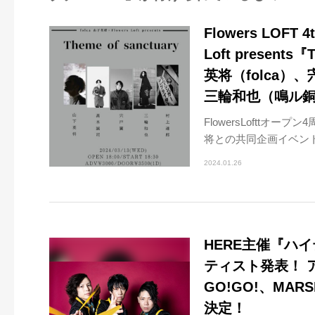
Flowers LOFT 4
Loft present
英将（folca）、
三輪和也（鳴ル
FlowersLofttオー
将との共同企画イベント、fol
2024.01.26
HERE主催『ハ
ティスト発表！ ア
GO!GO!、MAR
決定！