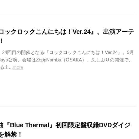
ロックロックこんにちは！Ver.24』、出演アーテ
！
24回目の開催となる『ロックロックこんにちは！Ver.24』。9月
2days公演、会場はZeppNamba（OSAKA）。久しぶりの開催で、
出...
more
曲『Blue Thermal』初回限定盤収録DVDダイジ
を解禁！