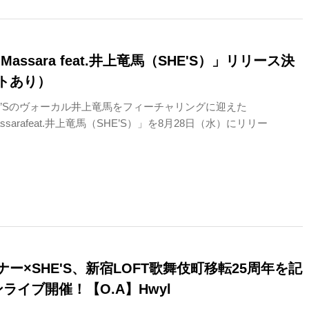
「Massara feat.井上竜馬（SHE'S）」リリース決
トあり）
SHE’Sのヴォーカル井上竜馬をフィーチャリングに迎えた
Massarafeat.井上竜馬（SHE’S）」を8月28日（水）にリリー
ー×SHE'S、新宿LOFT歌舞伎町移転25周年を記
ライブ開催！【O.A】Hwyl