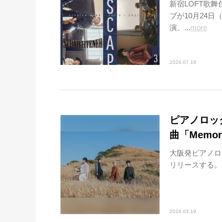
新宿LOFT歌舞
ブが10月24日
演。...
more
2024.07.18
ピアノロッ
曲「Memo
大阪発ピアノロッ
リリースする。「M
2024.03.19