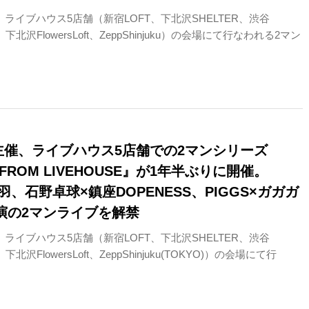
、ライブハウス5店舗（新宿LOFT、下北沢SHELTER、渋谷
、下北沢FlowersLoft、ZeppShinjuku）の会場にて行なわれる2マン
T主催、ライブハウス5店舗での2マンシリーズ
 FROM LIVEHOUSE』が1年半ぶりに開催。
詩羽、石野卓球×鎮座DOPENESS、PIGGS×ガガガ
公演の2マンライブを解禁
、ライブハウス5店舗（新宿LOFT、下北沢SHELTER、渋谷
、下北沢FlowersLoft、ZeppShinjuku(TOKYO)）の会場にて行