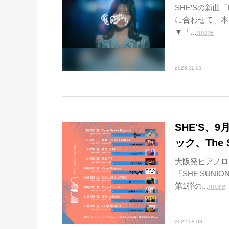
SHE’Sの新曲
に合わせて、本
▼「...
more
2023.11.01
SHE'S
ック、The 
大阪発ピアノロ
『SHE'SUN
第1弾の...
more
2022.08.03