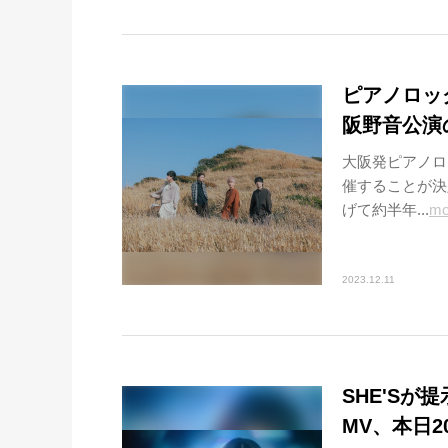
ピアノロック
阪野音公演
大阪発ピアノロ
催することが決
げて約半年...
mo
2023.12.11
SHE'Sが提示
MV、本日2