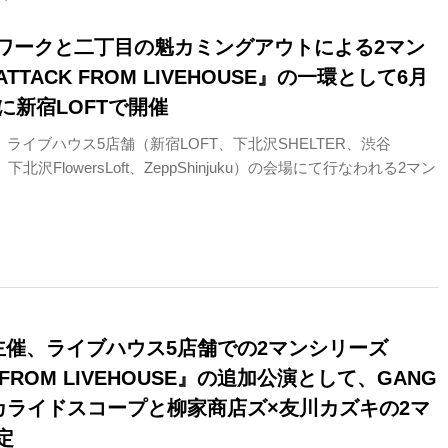
ワークと二丁目の魁カミングアウトによる2マン
TTACK FROM LIVEHOUSE』の一環として6月
に新宿LOFTで開催
、ライブハウス5店舗（新宿LOFT、下北沢SHELTER、渋谷
、下北沢FlowersLoft、ZeppShinjuku）の会場にて行なわれる2マン
T主催、ライブハウス5店舗での2マンシリーズ
 FROM LIVEHOUSE』の追加公演として、GANG
E×カライドスコープと柳家商店ズ×友川カズキの2マ
定