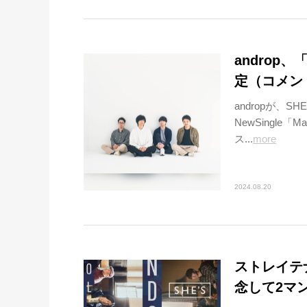
androp、
定（コメン
andropが、
NewSingle「
ス...
more
2024.08.20
ストレイテナ
念して2マン