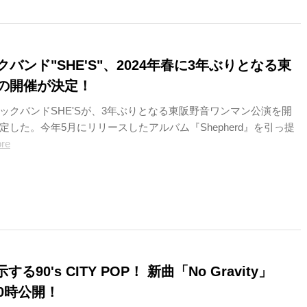
バンド"SHE'S"、2024年春に3年ぶりとなる東
の開催が決定！
ックバンドSHE'Sが、3年ぶりとなる東阪野音ワンマン公演を開
定した。今年5月にリリースしたアルバム『Shepherd』を引っ提
re
する90's CITY POP！ 新曲「No Gravity」
0時公開！