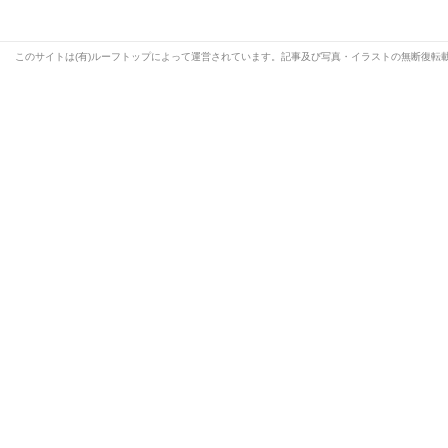
このサイトは(有)ルーフトップによって運営されています。記事及び写真・イラストの無断復転