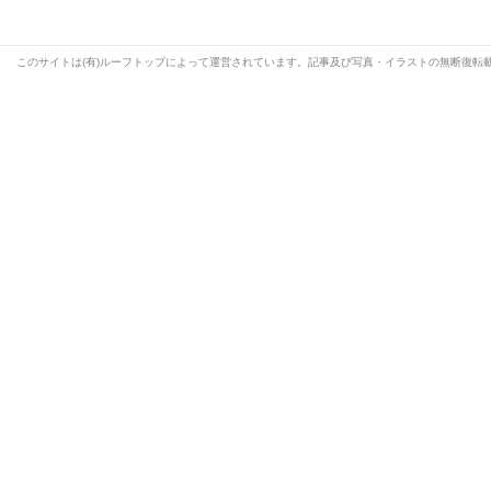
このサイトは(有)ルーフトップによって運営されています。記事及び写真・イラストの無断復転