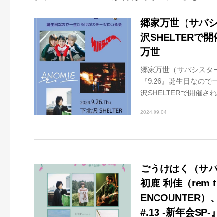
郷家万世（サバシス
沢SHELTERで
万世
郷家万世（サバシスター/
『9.26』誕生日なの
沢SHELTERで開催される
2024.09.04
ごうけはく（サバシ
初鹿 利佳（rem t
ENCOUNTER）、
#.13 -新年会S