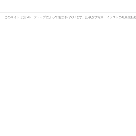
このサイトは(有)ルーフトップによって運営されています。記事及び写真・イラストの無断復転