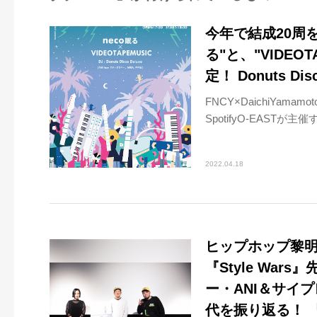
今年で結成20周を
る"と、"VIDEO
定！ Donuts Di
FNCY×DaichiYam
SpotifyO-EASTが主
2022.04.18
ヒップホップ黎
『Style Wa
ー・ANI＆サイ
代を振り返る！ 