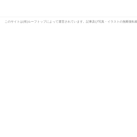
このサイトは(有)ルーフトップによって運営されています。記事及び写真・イラストの無断復転