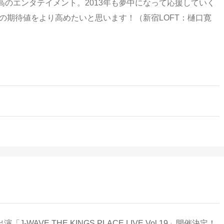
のエンタテイメント。2013年も夢中になって応援していく
への期待値をより高めたいと思います！（新宿LOFT：樋口寛
-WAVE THE KINGS PLACE LIVE Vol.19」開催決定！