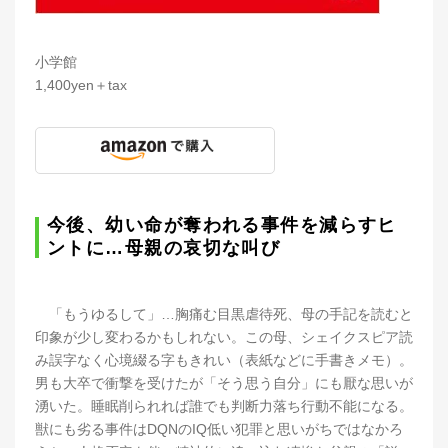
小学館
1,400yen＋tax
今後、幼い命が奪われる事件を減らすヒ
ントに…母親の哀切な叫び
「もうゆるして」…胸痛む目黒虐待死、母の手記を読むと
印象が少し変わるかもしれない。この母、シェイクスピア読
み誤字なく心境綴る字もきれい（表紙などに手書きメモ）。
男も大卒で衝撃を受けたが「そう思う自分」にも厭な思いが
湧いた。睡眠削られれば誰でも判断力落ち行動不能になる。
獣にも劣る事件はDQNのIQ低い犯罪と思いがちではなかろ