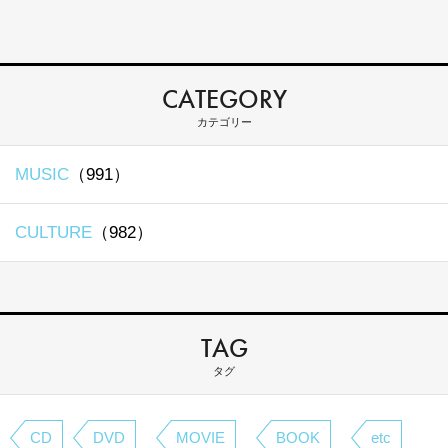
CATEGORY
カテゴリー
MUSIC
（991）
CULTURE
（982）
TAG
タグ
CD
DVD
MOVIE
BOOK
etc