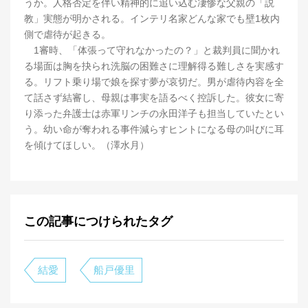
うか。人格否定を伴い精神的に追い込む凄惨な父親の「説
教」実態が明かされる。インテリ名家どんな家でも壁1枚内
側で虐待が起きる。
1審時、「体張って守れなかったの？」と裁判員に聞かれ
る場面は胸を抉られ洗脳の困難さに理解得る難しさを実感す
る。リフト乗り場で娘を探す夢が哀切だ。男が虐待内容を全
て話さず結審し、母親は事実を語るべく控訴した。彼女に寄
り添った弁護士は赤軍リンチの永田洋子も担当していたとい
う。幼い命が奪われる事件減らすヒントになる母の叫びに耳
を傾けてほしい。（澤水月）
この記事につけられたタグ
結愛
船戸優里