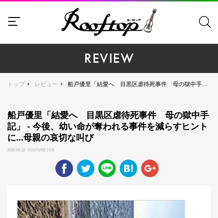
REVIEW
トップ
レビュー
船戸優里「結愛へ 目黒区虐待死事件 母の獄中手記」 - 今後、幼い命が奪われる事件を減らすヒントに...母親の哀切な叫び
船戸優里「結愛へ 目黒区虐待死事件 母の獄中手
記」 - 今後、幼い命が奪われる事件を減らすヒント
に...母親の哀切な叫び
2020.04.12 CULTURE | CD