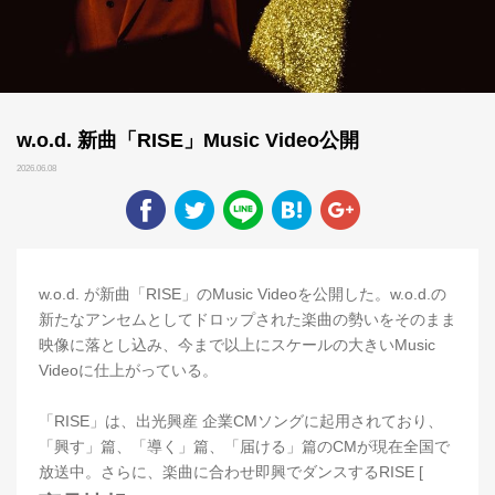
w.o.d. 新曲「RISE」Music Video公開
2026.06.08
w.o.d. が新曲「RISE」のMusic Videoを公開した。w.o.d.の
新たなアンセムとしてドロップされた楽曲の勢いをそのまま
映像に落とし込み、今まで以上にスケールの大きいMusic
Videoに仕上がっている。
「RISE」は、出光興産 企業CMソングに起用されており、
「興す」篇、「導く」篇、「届ける」篇のCMが現在全国で
放送中。さらに、楽曲に合わせ即興でダンスするRISE [