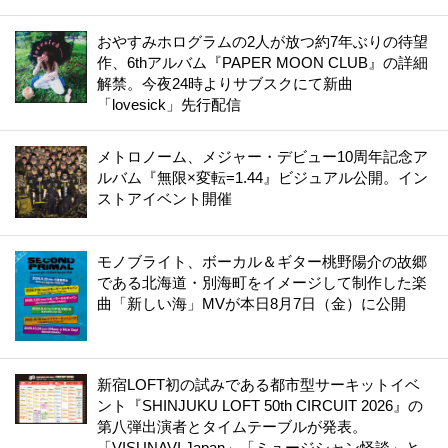
おやすみホログラムの2人が放つ約7年ぶりの待望
作、6thアルバム『PAPER MOON CLUB』の詳細
解禁。今夜24時よりサブスクにて新曲
「lovesick」先行配信
メトロノーム、メジャー・デビュー10周年記念ア
ルバム『無限×変転=1.44』ビジュアル公開。イン
ストアイベント開催
モノブライト、ボーカル＆ギター桃野陽介の故郷
である北海道・別海町をイメージして制作した楽
曲「新しい海」MVが本日8月7日（金）に公開
新宿LOFT初の試みである都市型サーキットイベ
ント『SHINJUKU LOFT 50th CIRCUIT 2026』の
第八弾出演者とタイムテーブルが発表。
「VISUNAVI Japan」「ミュージシャン怪談」と