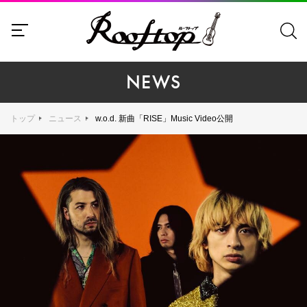
NEWS
トップ
ニュース
w.o.d. 新曲「RISE」Music Video公開