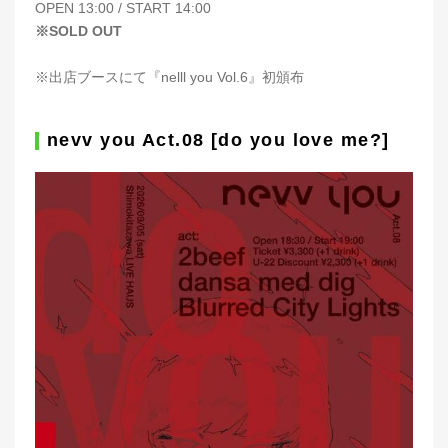
OPEN 13:00 / START 14:00
※SOLD OUT
※出店ブースにて『nelll you Vol.6』初頒布
nevv you Act.08 [do you love me?]