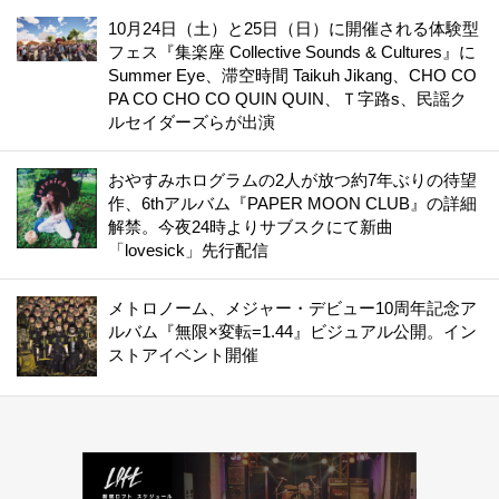
10月24日（土）と25日（日）に開催される体験型
フェス『集楽座 Collective Sounds & Cultures』に
Summer Eye、滞空時間 Taikuh Jikang、CHO CO
PA CO CHO CO QUIN QUIN、Ｔ字路s、民謡ク
ルセイダーズらが出演
おやすみホログラムの2人が放つ約7年ぶりの待望
作、6thアルバム『PAPER MOON CLUB』の詳細
解禁。今夜24時よりサブスクにて新曲
「lovesick」先行配信
メトロノーム、メジャー・デビュー10周年記念ア
ルバム『無限×変転=1.44』ビジュアル公開。イン
ストアイベント開催