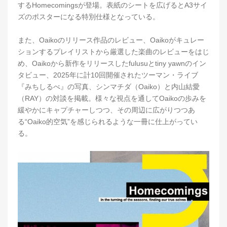
するHomecomingsが登場。表紙のシートを広げるとA3サイ
ズのポスターになる特別仕様となっている。
また、Oaikoのリリース作品のレビュー、Oaikoがキュレー
ションするプレイリストから厳選した楽曲のレビューをはじ
め、Oaikoから新作をリリースしたfulusuとtiny yawnのイン
タビュー、2025年に計10回開催されたツーマン・ライブ
『みちしるべ』の写真、シンマチダ（Oaiko）と内山結愛
（RAY）の対談を掲載。様々な視点を通してOaikoの歩みを
緩やかにキャプチャーしつつ、その周辺に広がりつつあ
る“Oaiko的空気”を感じられるような一冊に仕上がってい
る。