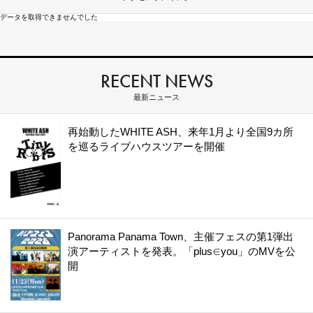
データを取得できませんでした
RECENT NEWS
最新ニュース
再始動したWHITE ASH、来年1月より全国9カ所
を巡るライブハウスツアーを開催
Panorama Panama Town、主催フェスの第1弾出
演アーティストを発表。「plus∈you」のMVを公
開