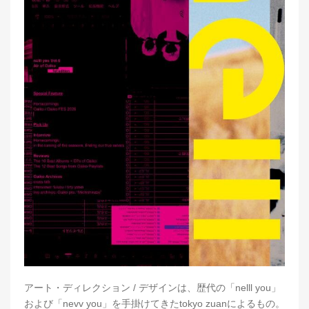
アート・ディレクション / デザインは、歴代の「nelll you」
および「nevv you」を手掛けてきたtokyo zuanによるもの。