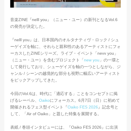
音楽ZINE『nelll you』（ニュー・ユー）の新刊となるVol.6
の発売が決定した。
『nelll you』は、日本国内のオルタナティヴ・ロック / シュ
ーゲイズを軸に、それらと親和性のあるアーティストにフォ
ーカスしたZINEシリーズ。ライブ・イベント「nevv you」
（ニュー・ユー）を含むプロジェクト「
new you
」の一環と
して発行しており、シューゲイズを軸の一つとしながら、ジ
ャンル / シーンの越境的な部分も視野に幅広いアーティスト
をピックアップしてきた。
今回のVol.6は、時代に「適応する」ことをコンセプトに掲
げるレーベル、
Oaiko
にフォーカス。6月7日（日）に初めて
開催されるフェス型イベント『
Oaiko FES 2026
』記念号と
して、「Air of Oaiko」と題した特集を展開する。
表紙 / 巻頭インタビューには、『Oaiko FES 2026』に出演