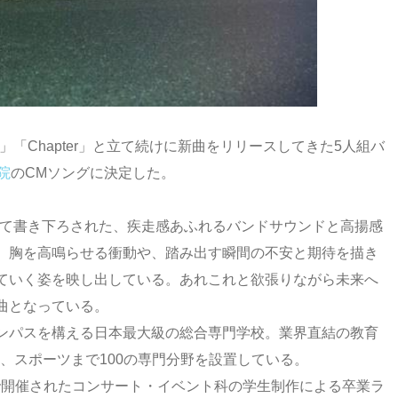
t」「Chapter」と立て続けに新曲をリリースしてきた5人組バ
院
のCMソングに決定した。
グとして書き下ろされた、疾走感あふれるバンドサウンドと高揚感
。胸を高鳴らせる衝動や、踏み出す瞬間の不安と期待を描き
ていく姿を映し出している。あれこれと欲張りながら未来へ
曲となっている。
ンパスを構える日本最大級の総合専門学校。業界直結の教育
T、スポーツまで100の専門分野を設置している。
KYO）で開催されたコンサート・イベント科の学生制作による卒業ラ