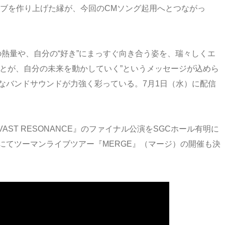
イブを作り上げた縁が、今回のCMソング起用へとつながっ
熱量や、自分の“好き”にまっすぐ向き合う姿を、瑞々しくエ
ことが、自分の未来を動かしていく”というメッセージが込めら
っ直ぐなバンドサウンドが力強く彩っている。7月1日（水）に配信
VAST RESONANCE』のファイナル公演をSGCホール有明に
にてツーマンライブツアー『MERGE』（マージ）の開催も決