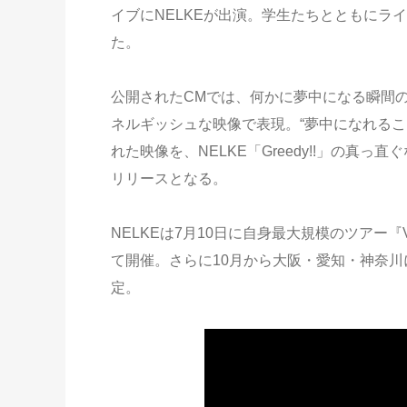
イブにNELKEが出演。学生たちとともにラ
た。
公開されたCMでは、何かに夢中になる瞬間の
ネルギッシュな映像で表現。“夢中になれる
れた映像を、NELKE「Greedy!!」の真
リリースとなる。
NELKEは7月10日に自身最大規模のツアー『
て開催。さらに10月から大阪・愛知・神奈川
定。