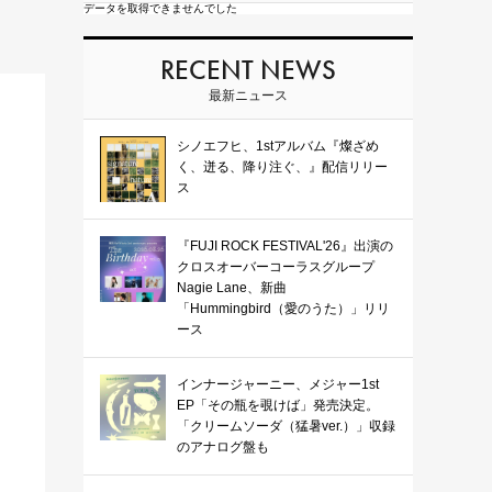
データを取得できませんでした
RECENT NEWS
最新ニュース
シノエフヒ、1stアルバム『燦ざめ
く、迸る、降り注ぐ、』配信リリー
ス
『FUJI ROCK FESTIVAL'26』出演の
クロスオーバーコーラスグループ
Nagie Lane、新曲
「Hummingbird（愛のうた）」リリ
ース
インナージャーニー、メジャー1st
EP「その瓶を覗けば」発売決定。
「クリームソーダ（猛暑ver.）」収録
のアナログ盤も