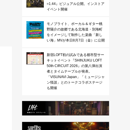
=1.44』ビジュアル公開。インストア
イベント開催
モノブライト、ボーカル＆ギター桃
野陽介の故郷である北海道・別海町
をイメージして制作した楽曲「新し
い海」MVが本日8月7日（金）に公開
新宿LOFT初の試みである都市型サー
キットイベント『SHINJUKU LOFT
50th CIRCUIT 2026』の第八弾出演
者とタイムテーブルが発表。
「VISUNAVI Japan」「ミュージシャ
ン怪談」とのトークコラボステージ
も開催