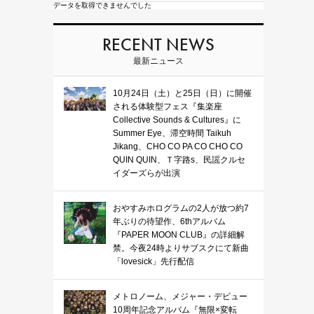
データを取得できませんでした
RECENT NEWS
最新ニュース
10月24日（土）と25日（日）に開催
される体験型フェス『集楽座
Collective Sounds & Cultures』に
Summer Eye、滞空時間 Taikuh
Jikang、CHO CO PA CO CHO CO
QUIN QUIN、Ｔ字路s、民謡クルセ
イダーズらが出演
おやすみホログラムの2人が放つ約7
年ぶりの待望作、6thアルバム
『PAPER MOON CLUB』の詳細解
禁。今夜24時よりサブスクにて新曲
「lovesick」先行配信
メトロノーム、メジャー・デビュー
10周年記念アルバム『無限×変転