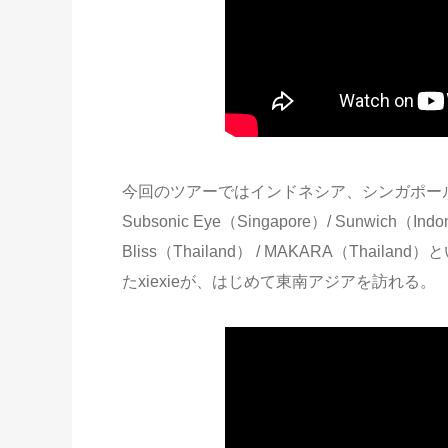
今回のツアーではインドネシア、シンガポー
Subsonic Eye（Singapore）/ Sunwich（Indone
Bliss（Thailand） / MAKARA（T
たxiexieが、はじめて東南アジアを訪れる。