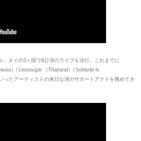
ル、タイの3ヶ国で6公演のライブを決行。これまでに
sia）/ Lesssugär （Thailand）/ Solitude Is
hailand）といったアーティストの来日公演のサポートアクトを務めてき