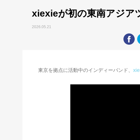
xiexieが初の東南アジ
2026.05.21
東京を拠点に活動中のインディーバンド、
xie