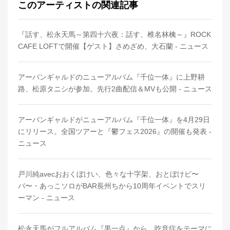
このアーティストの関連記事
『話す、松永天馬～第四十六夜：話す、椎名林檎～』ROCK
CAFE LOFTで開催【ゲスト】さめざめ、大石蘭 - ニュース
アーバンギャルドのニューアルバム『千位一体』に上野耕
路、松原タニシが参加。先行2曲配信＆MVも公開 - ニュース
アーバンギャルドがニューアルバム『千位一体』を4月29日
にリリース。全国ツアーと『鬱フェス2026』の開催も発表 -
ニュース
戸川純avecおおくぼけい、色々な十字架、おとぼけビ〜
バ〜・あっこソロがBAR長州ちから10周年イベントでスリ
ーマン - ニュース
松永天馬がフルアルバム『黒一点』から、吃音症をテーマに