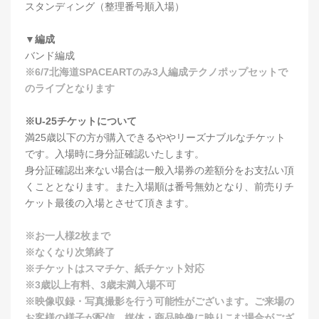
スタンディング（整理番号順入場）
▼編成
バンド編成
※6/7北海道SPACEARTのみ3人編成テクノポップセットで
のライブとなります
※U-25チケットについて
満25歳以下の方が購入できるややリーズナブルなチケット
です。入場時に身分証確認いたします。
身分証確認出来ない場合は一般入場券の差額分をお支払い頂
くこととなります。また入場順は番号無効となり、前売りチ
ケット最後の入場とさせて頂きます。
※お一人様2枚まで
※なくなり次第終了
※チケットはスマチケ、紙チケット対応
※3歳以上有料、3歳未満入場不可
※映像収録・写真撮影を行う可能性がございます。ご来場の
お客様の様子が配信、媒体・商品映像に映りこむ場合がござ