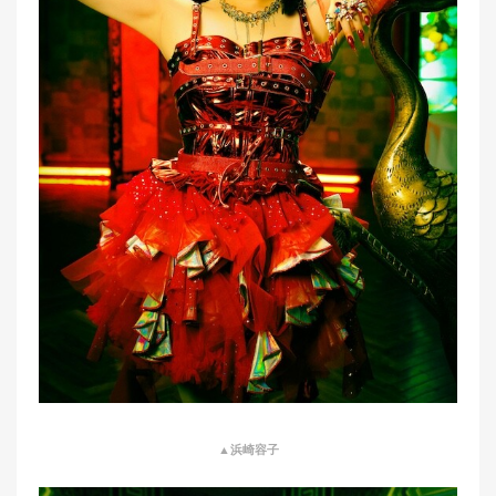
▲浜崎容子