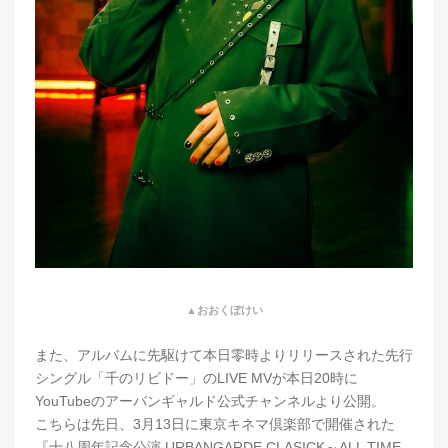
▲おおくぼけい
また、アルバムに先駆けて本日零時よりリリースされた先行
シングル「千のリビドー」のLIVE MVが本日20時に
YouTubeのアーバンギャルド公式チャンネルより公開。
こちらは先日、3月13日に東京キネマ倶楽部で開催された
『十八周年記念公演 URBANGARDE CLASICK～ALL TIME