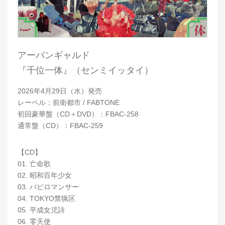
アーバンギャルド
『千位一体』（センミイッタイ）
2026年4月29日（水）発売
レーベル：前衛都市 / FABTONE
初回豪華盤（CD＋DVD）：FBAC-258
通常盤（CD）：FBAC-259
【CD】
01. 亡命歌
02. 昭和百年少女
03. バビロマンサー
04. TOKYO禁猟区
05. 平成女児詩
06. 零天使