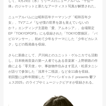
して、4月29日（水）リリースのニューアルバム『千位一
体』のジャケットと新たなアーティスト写真が解禁された。
ニューアルバムには昭和百年テーマソング「昭和百年少
女」、TVアニメ『なぜ僕の世界を誰も覚えていないの
か？』エンディング主題歌「愛、アムネシア」、会場限定
EP『TOKYOPOP3』にも収録された「TOKYO禁猟区」「バ
ビロマンサー」、初めて少年をテーマにした「少年ピカレス
ク」などの既発曲を収録。
さらに新曲として、戸川純とのユニット・ゲルニカでも活動
し、日本映画音楽の第一人者でもある音楽家・上野耕路の作
曲による「零天使」や、事故物件住みます芸人・松原タニシ
が語りで参加した「浅草十二怪談」など全11曲を収録。
初回盤には昨年開催した『アーバンギャルド presents 鬱フ
ェス2025』のライブやミュージックビデオが収録される。