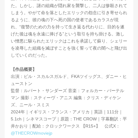
た。しかし、謎の組織が隠れ家を襲撃し、二人は惨殺されて
しまう。やがて命を落としたエリックの怨念に引き寄せられ
るように、彼の魂の下へ死の国の使者であるカラスが現
れ、“復讐のための力を持って生き返る代わりに、目的を遂
げた後は魂を永遠に捧げる”という取引を持ち掛ける。激し
い憎悪に駆られたエリックはこれを承諾して蘇り、シェリー
を凌辱した組織を滅ぼすことを強く誓って夜の闇へと飛び出
していくのだった。
【作品概要】
出演：ビル・スカルスガルド、FKAツイッグス、ダニー・ヒ
ューストン
監督：ルパート・サンダーズ 音楽：フォルカー・バーテル
マン 撮影：スティーヴ・アニス 編集：クリス・ディケン
ズ、ニール・スミス
2024年｜イギリス・フランス・アメリカ｜英語｜111分｜
5.1ch｜シネマスコープ｜原題：THE CROW｜字幕翻訳：平
井かおり｜配給：クロックワークス 【R15+】 公式X：
@THECROWmoviejp