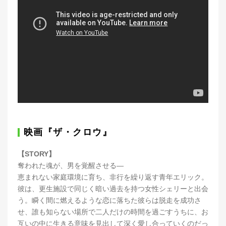
映画『ザ・クロウ』
【STORY】
奪われた魂が、男を覚醒させる―
恵まれない家庭環境に育ち、非行を繰り返す青年エリック。
彼は、更生施設で同じく暗い過去を持つ女性シェリーと出会
う。瞬く間に燃えるような恋に落ちた彼らは脱走を成功さ
せ、誰も知らない場所で二人だけの時間を過ごすうちに、お
互いの中に生きる意味を見出して深く愛し合っていくのだっ