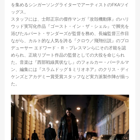
を集めるシンガーソングライターでアーティストのFKAツイ
ッグス。
スタッフには、士郎正宗の傑作マンガ『攻殻機動隊』のハリ
ウッド実写化作品『ゴースト・イン・ザ・シェル』で脚光を
浴びたルパート・サンダーズが監督を務め、長編監督三作目
ながら、カルト的な人気を誇る『クロウ／飛翔伝説』のプロ
デューサー エドワード・Ｒ・プレスマンらにその才能を認
められ、正統リブート作品の監督としての大役を命じられ
た。音楽は『西部戦線異状なし』のフォルカー・バーテルマ
ン、編集には『スラムドッグ＄ミリオネア』のクリス・ディ
ケンズとアカデミー賞受賞スタッフなど実力派製作陣が揃っ
た。