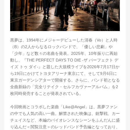
黒夢は、1994年にメジャーデビューした清春（Vo）と人時
（B）の2人からなるロックバンドで、「優しい悲劇」や
「少年」など数々の名曲を発表。2025年、10年振りに再始
動し、『THE PERFECT DAYS TO DIE -ザ パーフェクト デ
イズ トゥ ダイ-』と題した大規模ライブを2026年7月17日か
ら19日にかけてトヨタアリーナ東京にて、そして9月6日に
東京ガーデンシアターで開催する。さらに、バンド初となる
全曲新録の「完全リテイク・セルフカヴァーアルバム」を2
枚同時発売することが発表されている。
今回映画とコラボした楽曲「Like@Angel」は、黒夢ファン
の中でも人気の高い一曲。解禁された映像は、銃撃戦、カー
チェイスなど、本編のバイオレンスなシーンをふんだんに盛
り込んだ＜閲覧注意＞のレッドバンド予告編となっており、