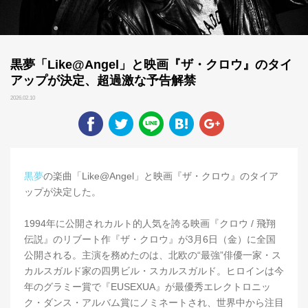
黒夢「Like@Angel」と映画『ザ・クロウ』のタイ
アップが決定、超過激な予告解禁
2026.02.10
黒夢
の楽曲「Like@Angel」と映画『ザ・クロウ』のタイア
ップが決定した。
1994年に公開されカルト的人気を誇る映画『クロウ / 飛翔
伝説』のリブート作『ザ・クロウ』が3月6日（金）に全国
公開される。主演を務めたのは、北欧の“最強”俳優一家・ス
カルスガルド家の四男ビル・スカルスガルド。ヒロインは今
年のグラミー賞で『EUSEXUA』が最優秀エレクトロニッ
ク・ダンス・アルバム賞にノミネートされ、世界中から注目