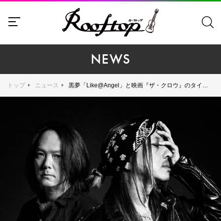
NEWS
トップ
ニュース
黒夢「Like@Angel」と映画『ザ・クロウ』のタイアップが決定、超過激な予告解禁