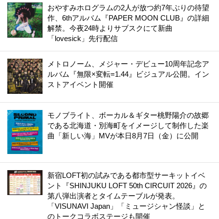
おやすみホログラムの2人が放つ約7年ぶりの待望
作、6thアルバム『PAPER MOON CLUB』の詳細
解禁。今夜24時よりサブスクにて新曲
「lovesick」先行配信
メトロノーム、メジャー・デビュー10周年記念ア
ルバム『無限×変転=1.44』ビジュアル公開。イン
ストアイベント開催
モノブライト、ボーカル＆ギター桃野陽介の故郷
である北海道・別海町をイメージして制作した楽
曲「新しい海」MVが本日8月7日（金）に公開
新宿LOFT初の試みである都市型サーキットイベ
ント『SHINJUKU LOFT 50th CIRCUIT 2026』の
第八弾出演者とタイムテーブルが発表。
「VISUNAVI Japan」「ミュージシャン怪談」と
のトークコラボステージも開催