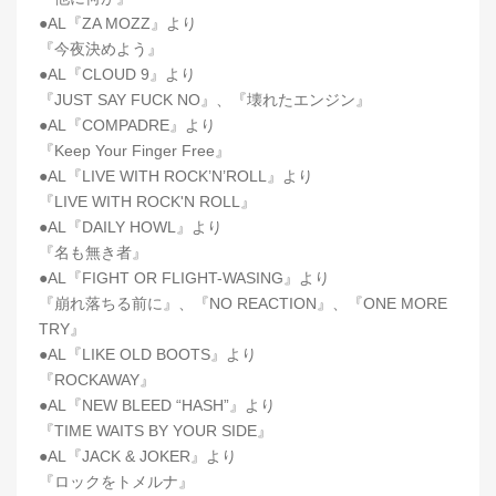
●AL『ZA MOZZ』より
『今夜決めよう』
●AL『CLOUD 9』より
『JUST SAY FUCK NO』、『壊れたエンジン』
●AL『COMPADRE』より
『Keep Your Finger Free』
●AL『LIVE WITH ROCK’N’ROLL』より
『LIVE WITH ROCK'N ROLL』
●AL『DAILY HOWL』より
『名も無き者』
●AL『FIGHT OR FLIGHT-WASING』より
『崩れ落ちる前に』、『NO REACTION』、『ONE MORE
TRY』
●AL『LIKE OLD BOOTS』より
『ROCKAWAY』
●AL『NEW BLEED “HASH”』より
『TIME WAITS BY YOUR SIDE』
●AL『JACK & JOKER』より
『ロックをトメルナ』