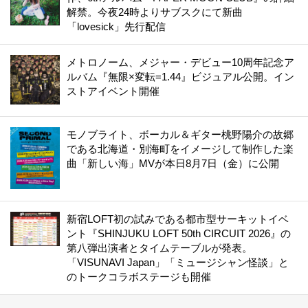
解禁。今夜24時よりサブスクにて新曲
「lovesick」先行配信
メトロノーム、メジャー・デビュー10周年記念ア
ルバム『無限×変転=1.44』ビジュアル公開。イン
ストアイベント開催
モノブライト、ボーカル＆ギター桃野陽介の故郷
である北海道・別海町をイメージして制作した楽
曲「新しい海」MVが本日8月7日（金）に公開
新宿LOFT初の試みである都市型サーキットイベ
ント『SHINJUKU LOFT 50th CIRCUIT 2026』の
第八弾出演者とタイムテーブルが発表。
「VISUNAVI Japan」「ミュージシャン怪談」と
のトークコラボステージも開催