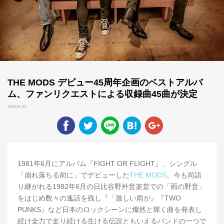
THE MODS デビュー45周年企画のベストアルバ
ム、ファンリクエストによる収録曲45曲が決定
2026.01.30
1981年6月にアルバム『FIGHT OR FLIGHT』、シングル
「崩れ落ちる前に」でデビューした
THE MODS
。今も尚語
り継がれる1982年6月の日比谷野外音楽堂での「雨の野音」
をはじめ数々の逸話を残し『「激しい雨が』『TWO
PUNKS』など日本のロックシーンに燦然と輝く曲を発表し
続け全力で走り続ける生ける伝説ともいえるバンドの一つで