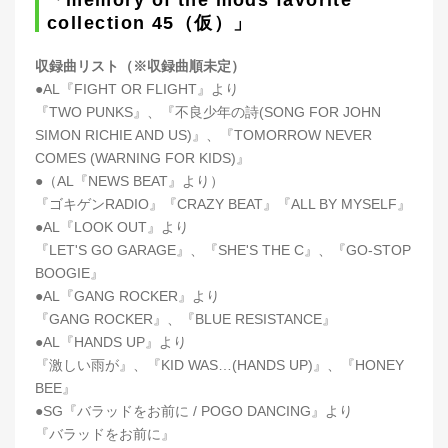
collection 45（仮）」
収録曲リスト（※収録曲順未定）
●AL『FIGHT OR FLIGHT』より
『TWO PUNKS』、『不良少年の詩(SONG FOR JOHN
SIMON RICHIE AND US)』、『TOMORROW NEVER
COMES (WARNING FOR KIDS)』
●（AL『NEWS BEAT』より）
『ゴキゲンRADIO』『CRAZY BEAT』『ALL BY MYSELF』
●AL『LOOK OUT』より
『LET'S GO GARAGE』、『SHE'S THE C』、『GO-STOP
BOOGIE』
●AL『GANG ROCKER』より
『GANG ROCKER』、『BLUE RESISTANCE』
●AL『HANDS UP』より
『激しい雨が』、『KID WAS…(HANDS UP)』、『HONEY
BEE』
●SG『バラッドをお前に / POGO DANCING』より
『バラッドをお前に』