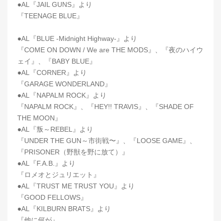
●AL『JAIL GUNS』より
『TEENAGE BLUE』
●AL『BLUE -Midnight Highway-』より
『COME ON DOWN / We are THE MODS』、『夜のハイウ
ェイ』、『BABY BLUE』
●AL『CORNER』より
『GARAGE WONDERLAND』
●AL『NAPALM ROCK』より
『NAPALM ROCK』、『HEY!! TRAVIS』、『SHADE OF
THE MOON』
●AL『叛～REBEL』より
『UNDER THE GUN～市街戦〜』、『LOOSE GAME』、
『PRISONER（野獣を野に放て）』
●AL『F.A.B.』より
『ロメオとジュリエット』
●AL『TRUST ME TRUST YOU』より
『GOOD FELLOWS』
●AL『KILBURN BRATS』より
『他に何が』