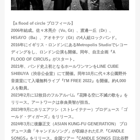
【a flood of circle プロフィール】
2006年結成。佐々木亮介（Vo, Gt）、渡邊⼀丘（Dr）、
HISAYO（Ba）、アオキテツ（Gt）の4人組ロックバンド。
2016年にイギリス・ロンドンにあるMetropolis Studioでレコー
ディングをし、ロンドン公演も開催。同年、⾃主企画『A
FLOOD OF CIRCUS』がスタート。
2021年、バンド史上初となるホールワンマンをLINE CUBE
SHIBUYA（渋谷公会堂）にて開催。同年10月に代々木公園野外
音楽堂にて入場無料ライブ『I'M FREE 2022』を開催。約4,000
人を動員。
2023年2⽉に12枚⽬のフルアルバム『花降る空に不滅の歌を』を
リリース。アートワークは奈良美智が担当。
2023年9⽉にホリエアツシ（ストレイテナー）プロデュース「ゴ
ールド・ディガーズ」をリリース。
2024年3⽉に後藤正文（ASIAN KUNG-FU GENERATION） プロ
デュース曲「キャンドルソング」が収録されたE.P.『CANDLE
SONGS』をリリース。全国ツアー『CANDLE SONGS ⽇比谷野