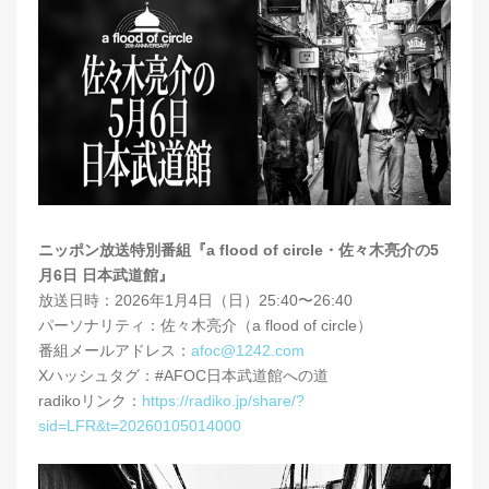
ニッポン放送特別番組『a flood of circle・佐々木亮介の5
月6日 日本武道館』
放送日時：2026年1月4日（日）25:40〜26:40
パーソナリティ：佐々木亮介（a flood of circle）
番組メールアドレス：
afoc@1242.com
Xハッシュタグ：#AFOC日本武道館への道
radikoリンク：
https://radiko.jp/share/?
sid=LFR&t=20260105014000