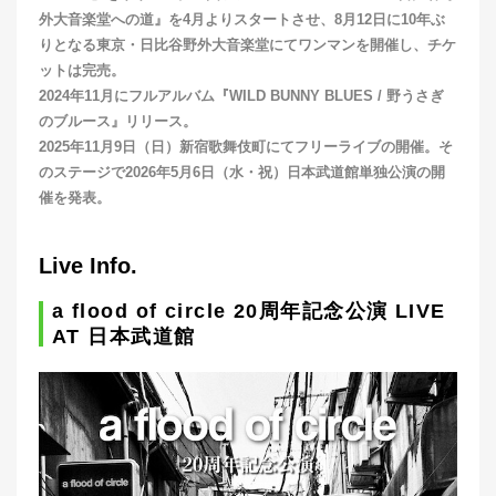
外⼤音楽堂への道』を4⽉よりスタートさせ、8⽉12⽇に10年ぶ
りとなる東京・⽇比谷野外⼤音楽堂にてワンマンを開催し、チケ
ットは完売。
2024年11⽉にフルアルバム『WILD BUNNY BLUES / 野うさぎ
のブルース』リリース。
2025年11⽉9⽇（⽇）新宿歌舞伎町にてフリーライブの開催。そ
のステージで2026年5⽉6⽇（水・祝）⽇本武道館単独公演の開
催を発表。
Live Info.
a flood of circle 20周年記念公演 LIVE
AT 日本武道館