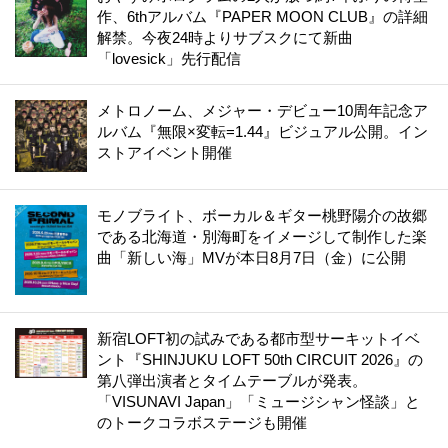
作、6thアルバム『PAPER MOON CLUB』の詳細
解禁。今夜24時よりサブスクにて新曲
「lovesick」先行配信
メトロノーム、メジャー・デビュー10周年記念ア
ルバム『無限×変転=1.44』ビジュアル公開。イン
ストアイベント開催
モノブライト、ボーカル＆ギター桃野陽介の故郷
である北海道・別海町をイメージして制作した楽
曲「新しい海」MVが本日8月7日（金）に公開
新宿LOFT初の試みである都市型サーキットイベ
ント『SHINJUKU LOFT 50th CIRCUIT 2026』の
第八弾出演者とタイムテーブルが発表。
「VISUNAVI Japan」「ミュージシャン怪談」と
のトークコラボステージも開催