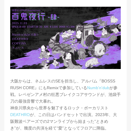
大阪からは、ネムレスのSEを担当し、アルバム『BOSSS
RUSH CORE』にもRemixで参加している
Numb'n'dub
が参
戦。レペゼンアメ村の狂悪ブレイクコアサウンドが、池袋手
刀の最強音響で大暴れ。
神奈川県央から世界を魅了するロック・ボーカリスト
DEATHRO
が、この日はバンドセットで出演。2023年、大
阪難波ベアーズでの2マンライブから始まった“ときめ
き”が、幾度の共演を経て“愛”となってフロアに降臨。