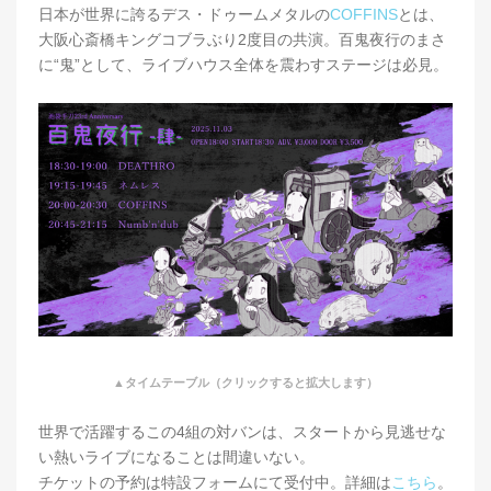
日本が世界に誇るデス・ドゥームメタルの
COFFINS
とは、
大阪心斎橋キングコブラぶり2度目の共演。百鬼夜行のまさ
に“鬼”として、ライブハウス全体を震わすステージは必見。
▲タイムテーブル（クリックすると拡大します）
世界で活躍するこの4組の対バンは、スタートから見逃せな
い熱いライブになることは間違いない。
チケットの予約は特設フォームにて受付中。詳細は
こちら
。