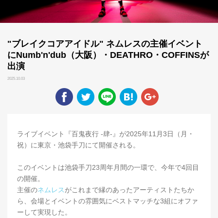
"ブレイクコアアイドル" ネムレスの主催イベント
にNumb'n'dub（大阪）・DEATHRO・COFFINSが
出演
2025.10.03
ライブイベント『百鬼夜行 -肆-』が2025年11月3日（月・
祝）に東京・池袋手刀にて開催される。
このイベントは池袋手刀23周年月間の一環で、今年で4回目
の開催。
主催の
ネムレス
がこれまで縁のあったアーティストたちか
ら、会場とイベントの雰囲気にベストマッチな3組にオファ
ーして実現した。