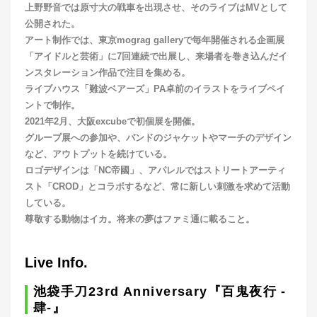
上野野音では原寸大の戦車を出現させ、そのライブはMVとして
公開された。
アート制作では、東京mograg galleryで毎年開催される企画展
「アイドルと芸術」に7回連続で出展し、来場者を巻き込んだイ
ンスタレーション作品で注目を集める。
ライブハウス「難波ベアーズ」PA卓前のイラストをライブペイ
ントで制作。
2021年2月、大阪excubeで初個展を開催。
グループ展への参加や、バンドのジャケットやマーチのデザイン
など、アウトプットを続けている。
ロゴデザインは「NC帝國」、アパレルではストリートアーティ
スト「CROD」とコラボするなど、常に新しい刺激を求めて活動
している。
尊敬する動物はイカ。将来の夢はファミ通に載ること。
Live Info.
池袋手刀23rd Anniversary『百鬼夜行 -
肆-』