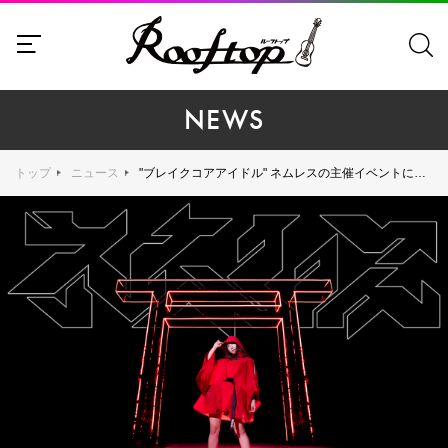
NEWS
トップ
ニュース
"ブレイクコアアイドル" ネムレスの主催イベントにNumb'n'dub（大阪）・DEATHRO・COFFINSが出演