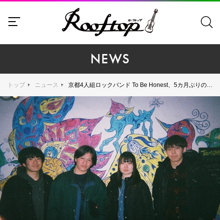
NEWS
トップ
ニュース
京都4人組ロックバンド To Be Honest、5カ月ぶりの新曲「セレナーデ」配信開始