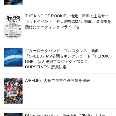
THE KING OF ROOKIE、地元・新潟で主催サー
キットイベント『奇天烈祭2027』開催。出演権を
懸けたオーディションライブも
ギターロックバンド・プルスタンス、新曲
「SPEED」MV公開＆キングレコード「HEROIC
LINE」新人発掘プロジェクト"DO IT
OURSELVES."所属決定
AIRFLIPが大阪で自主企画開催を発表
04 Limited Sazabys、New EP「VIEW」リリー