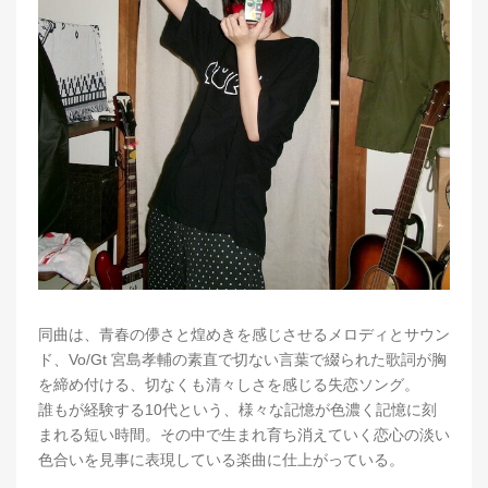
同曲は、青春の儚さと煌めきを感じさせるメロディとサウン
ド、Vo/Gt 宮島孝輔の素直で切ない言葉で綴られた歌詞が胸
を締め付ける、切なくも清々しさを感じる失恋ソング。
誰もが経験する10代という、様々な記憶が色濃く記憶に刻
まれる短い時間。その中で生まれ育ち消えていく恋心の淡い
色合いを見事に表現している楽曲に仕上がっている。