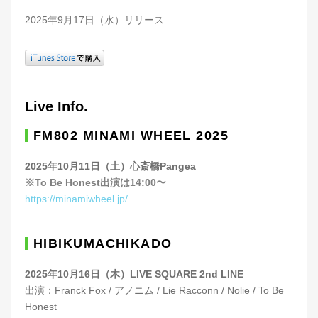
2025年9月17日（水）リリース
Live Info.
FM802 MINAMI WHEEL 2025
2025年10月11日（土）心斎橋Pangea
※To Be Honest出演は14:00〜
https://minamiwheel.jp/
HIBIKUMACHIKADO
2025年10月16日（木）LIVE SQUARE 2nd LINE
出演：Franck Fox / アノニム / Lie Racconn / Nolie / To Be
Honest