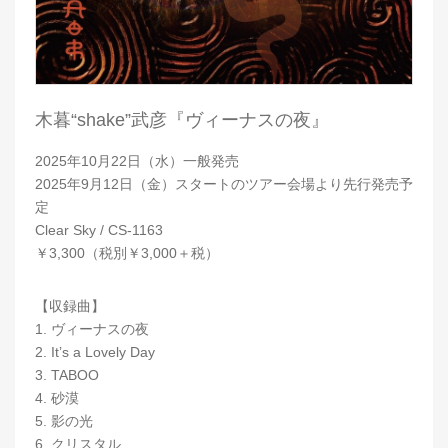
木暮“shake”武彦『ヴィーナスの夜』
2025年10月22日（水）一般発売
2025年9月12日（金）スタートのツアー会場より先行発売予
定
Clear Sky / CS-1163
￥3,300（税別￥3,000＋税）
【収録曲】
1. ヴィーナスの夜
2. It’s a Lovely Day
3. TABOO
4. 砂漠
5. 影の光
6. クリスタル