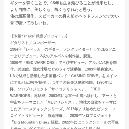
ギターを弾くことで、65年も生き延びることが出来たし、
より自由に、美しくも、醜くもなれたと思う。
俺の最高傑作、スピーカーの真ん前かヘッドフォンでデカい
音で聴いて欲しいね。
【木暮“shake”武彦プロフィール】
ギタリスト／コンポーザー。
1984年「レベッカ」のギター、ソングライターとしてCBSソニ
ーよりデビュー。2枚のアルバムを制作後、脱退。
1986年「RED WARRIORS」で再びデビュー。アルバム4枚を制
作、武道館、西武球場などのライヴ活動後、1989年単身渡米。
LAで結成し活動した多国籍バンド「CASINO DRIVE」をメイン
にアルバム3枚を制作し、5年半の音楽活動後帰国。1995年以
降、ソロプロジェクト「サイコデリシャス」、「RED
WARRIORS」再結成、2003年には富士山麓へ移住し、アートと
宇宙をテーマにした「Mt.デリシャス」、地球の自然をテーマに
したアコースティックシリーズ、2013年より始めたピンク・フ
ロイドトリビュート「原始神母」、2020年ソロプロジェクト
「Big Mountain Blue」始動。2022年にはロックンロールの再生