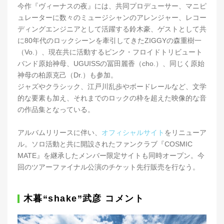
今作『ヴィーナスの夜』には、共同プロデューサー、マニピ
ュレーターに数々のミュージシャンのアレンジャー、レコー
ディングエンジニアとして活躍する鈴木豪、ゲストとして共
に80年代のロックシーンを牽引してきたZIGGYの森重樹一
（Vo.）、現在共に活動するピンク・フロイドトリビュート
バンド原始神母、UGUISSの冨田麗香（cho.）、同じく原始
神母の柏原克己（Dr.）も参加。
ジャズやクラシック、江戸川乱歩やボードレールなど、文学
的な要素も加え、それまでのロックの枠を超えた映像的な音
の作品集となっている。
アルバムリリースに伴い、
オフィシャルサイト
をリニューア
ル。ソロ活動と共に開設されたファンクラブ『COSMIC
MATE』を継承したメンバー限定サイトも同時オープン。今
回のツアーファイナル公演のチケット先行販売を行なう。
木暮“shake”武彦 コメント