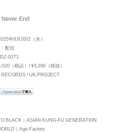
 Never End
025年8月20日（水）
D・配信
Z-0271
520（税込）/ ¥3,200（税抜）
 RECORDS / UK.PROJECT
 TO BLACK｜ASIAN KUNG-FU GENERATION
 WORLD｜Age Factory