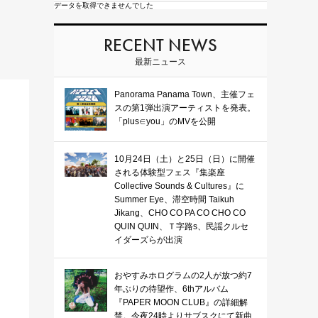
データを取得できませんでした
RECENT NEWS
最新ニュース
Panorama Panama Town、主催フェ
スの第1弾出演アーティストを発表。
「plus∈you」のMVを公開
10月24日（土）と25日（日）に開催
される体験型フェス『集楽座
Collective Sounds & Cultures』に
Summer Eye、滞空時間 Taikuh
Jikang、CHO CO PA CO CHO CO
QUIN QUIN、Ｔ字路s、民謡クルセ
イダーズらが出演
おやすみホログラムの2人が放つ約7
年ぶりの待望作、6thアルバム
『PAPER MOON CLUB』の詳細解
禁。今夜24時よりサブスクにて新曲