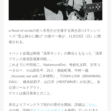
a flood of circleの佐々木亮介が主催する弾き語り2マンシリ
ーズ “雷よ静かに轟け” の第十一夜が、11月23日（日）に開
催される。
イベント会場は映画『浅草キッド』の舞台ともなった「浅草
フランス座演芸場東洋館」。
これまでに中田裕二、NakamuraEmi、奇妙礼太郎、古市コ
ータロー、小山田壮平、詩人・御徒町凧、中村一義
（Acoustic set with 三井律郎）、TOSHI-LOW（BRAHMAN,
OAU）、橋本絵莉子、山口洋（HEATWAVE）が出演し、全
公演ソールドアウト。
ゲストは後日発表とのこと。
本日よりファンクラブ先行の受付を開始。詳細は
こちら
。
その他、詳細は
オフィシャルサイト
を参照していただきた