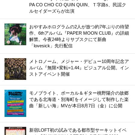
PA CO CHO CO QUIN QUIN、Ｔ字路s、民謡ク
ルセイダーズらが出演
おやすみホログラムの2人が放つ約7年ぶりの待望
作、6thアルバム『PAPER MOON CLUB』の詳細
解禁。今夜24時よりサブスクにて新曲
「lovesick」先行配信
メトロノーム、メジャー・デビュー10周年記念ア
ルバム『無限×変転=1.44』ビジュアル公開。イン
ストアイベント開催
モノブライト、ボーカル＆ギター桃野陽介の故郷
である北海道・別海町をイメージして制作した楽
曲「新しい海」MVが本日8月7日（金）に公開
新宿LOFT初の試みである都市型サーキットイベ