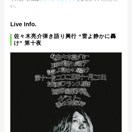
い。
Live Info.
佐々木亮介弾き語り興行 “雷よ静かに轟
け” 第十夜