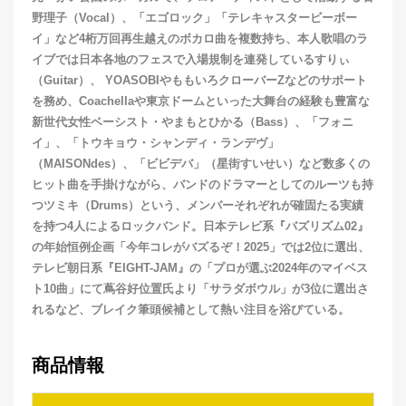
野理子（Vocal）、「エゴロック」「テレキャスタービーボー
イ」など4桁万回再生越えのボカロ曲を複数持ち、本人歌唱のラ
イブでは日本各地のフェスで入場規制を連発しているすりぃ
（Guitar）、 YOASOBIやももいろクローバーZなどのサポート
を務め、Coachellaや東京ドームといった大舞台の経験も豊富な
新世代女性ベーシスト・やまもとひかる（Bass）、「フォニ
イ」、「トウキョウ・シャンディ・ランデヴ」
（MAISONdes）、「ビビデバ」（星街すいせい）など数多くの
ヒット曲を手掛けながら、バンドのドラマーとしてのルーツも持
つツミキ（Drums）という、メンバーそれぞれが確固たる実績
を持つ4人によるロックバンド。日本テレビ系『バズリズム02』
の年始恒例企画「今年コレがバズるぞ！2025」では2位に選出、
テレビ朝日系『EIGHT-JAM』の「プロが選ぶ2024年のマイベス
ト10曲」にて蔦谷好位置氏より「サラダボウル」が3位に選出さ
れるなど、ブレイク筆頭候補として熱い注目を浴びている。
商品情報