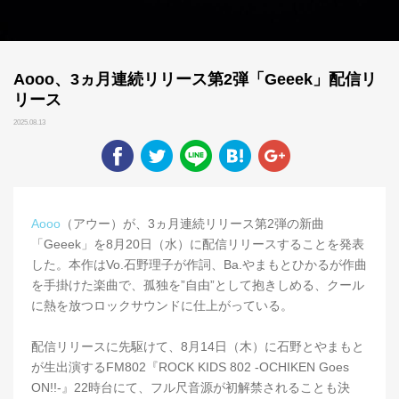
Aooo、3ヵ月連続リリース第2弾「Geeek」配信リ
リース
2025.08.13
Aooo
（アウー）が、3ヵ月連続リリース第2弾の新曲
「Geeek」を8月20日（水）に配信リリースすることを発表
した。本作はVo.石野理子が作詞、Ba.やまもとひかるが作曲
を手掛けた楽曲で、孤独を”自由”として抱きしめる、クール
に熱を放つロックサウンドに仕上がっている。
配信リリースに先駆けて、8月14日（木）に石野とやまもと
が生出演するFM802『ROCK KIDS 802 -OCHIKEN Goes
ON!!-』22時台にて、フル尺音源が初解禁されることも決