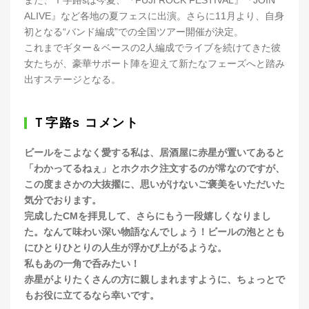
また、Ｔ字路sは今夏、『FUJI ROCK FESTIVAL』『JOIN
ALIVE』など各地の夏フェスに出演。さらに11月より、自身
初となる“バンド編成”での全国ツアー開催が決定。
これまでギター＆ベースの2人編成でライブを続けてきた彼
女たちが、豪華サポート陣を迎えて新たなフェーズへと踏み
出すステージとなる。
Ｔ字路s コメント
ビールをこよなく愛する私は、居酒屋に赤星が置いてあると
「わかってるねぇ」とホクホク注文するのが常なのですが、
この度まさかの大抜擢に、思いがけないご褒美をいただいた
気分でおります。
完成したCMを拝見して、さらにもう一段嬉しくなりまし
た。なんて味わい深い物語なんでしょう！ビールの泡ととも
にひとりひとりの人生が浮かび上がるような。
私もあの一角で呑みたい！
赤星がよりたくさんの方に親しまれますように、ちょっとで
もお役に立てるなら幸いです。