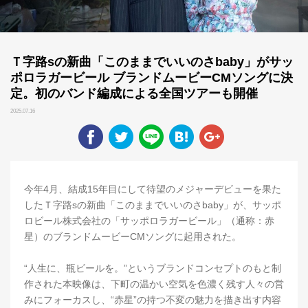
Ｔ字路sの新曲「このままでいいのさbaby」がサッ
ポロラガービール ブランドムービーCMソングに決
定。初のバンド編成による全国ツアーも開催
2025.07.16
今年4月、結成15年目にして待望のメジャーデビューを果た
したＴ字路sの新曲「このままでいいのさbaby」が、サッポ
ロビール株式会社の「サッポロラガービール」（通称：赤
星）のブランドムービーCMソングに起用された。
“人生に、瓶ビールを。”というブランドコンセプトのもと制
作された本映像は、下町の温かい空気を色濃く残す人々の営
みにフォーカスし、“赤星”の持つ不変の魅力を描き出す内容