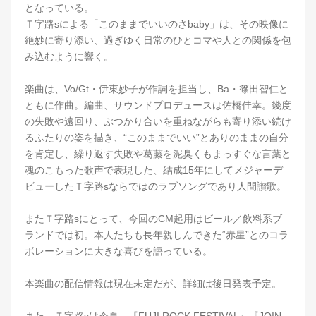
となっている。
Ｔ字路sによる「このままでいいのさbaby」は、その映像に
絶妙に寄り添い、過ぎゆく日常のひとコマや人との関係を包
み込むように響く。
楽曲は、Vo/Gt・伊東妙子が作詞を担当し、Ba・篠田智仁と
ともに作曲。編曲、サウンドプロデュースは佐橋佳幸。幾度
の失敗や遠回り、ぶつかり合いを重ねながらも寄り添い続け
るふたりの姿を描き、“このままでいい”とありのままの自分
を肯定し、繰り返す失敗や葛藤を泥臭くもまっすぐな言葉と
魂のこもった歌声で表現した、結成15年にしてメジャーデ
ビューしたＴ字路sならではのラブソングであり人間讃歌。
またＴ字路sにとって、今回のCM起用はビール／飲料系ブ
ランドでは初。本人たちも長年親しんできた“赤星”とのコラ
ボレーションに大きな喜びを語っている。
本楽曲の配信情報は現在未定だが、詳細は後日発表予定。