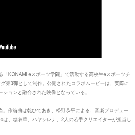
成する「KONAMI eスポーツ学院」で活動する高校生eスポーツチ
応援ソング第3弾として制作。公開されたコラボムービーは、実際に
ーションと融合された映像となっている。
当。作編曲は乾ひであき、松野恭平による、音楽プロデュー
Videoは、糖衣華、ハヤシレナ、2人の若手クリエイターが担当し