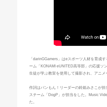
「darinGGamers」はeスポーツ人材を育
ーム「KONAMI eUNITED高等部」の
生徒が学ぶ教室を使用して撮影され、アニメ
作詞はバンもん！リーダーの鈴姫みさこが担
スチーム「DogP」が担当をした。Music 
た。