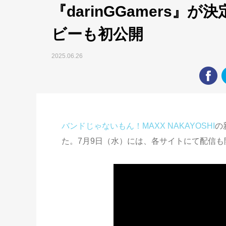
『darinGGamers』
ビーも初公開
2025.06.26
バンドじゃないもん！MAXX NAKAYOSHI
の
た。7月9日（水）には、各サイトにて配信も