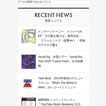
データを取得できませんでした
RECENT NEWS
最新ニュース
インナージャーニー、メジャー1st
EP「その瓶を覗けば」発売決定。
「クリームソーダ（猛暑ver.）」収録
のアナログ盤も
syrup16g、全国ツアー『syrup16g
Tour 2026 "Canon Feel"』を今秋開
催
Ykiki Beat、2015年発売のデビュー
アルバム『When The World is
Wide』がレコードリイシュー
細野晴臣 × パペットスンスン
「YouTube Music Weekend 12.0」