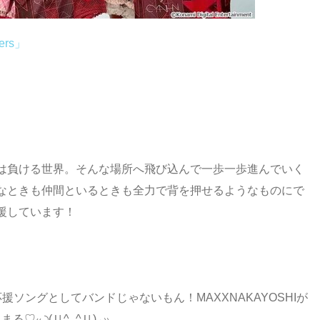
ers」
は負ける世界。そんな場所へ飛び込んで一歩一歩進んでいく
なときも仲間といるときも全力で背を押せるようなものにで
援しています！
の応援ソングとしてバンドじゃないもん！MAXXNAKAYOSHIが
₍₍ ◝(Ｕ^ᴗ^Ｕ)◞ ₎₎