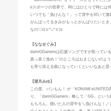
eスポーツの世界で、時にはひとりで時には
いつでも「負けんな！」って背中を叩いて激励して
がんばってるきみがもっとがんばりたいとき
なの♡ε(Ｕ^ᴗ^Ｕ)з
【ななせぐみ】
darinGGamersは応援ソングですが歌っ
真っ直ぐ進め！"のところはおまじないのよ
も寄り添える曲になっていくといいなあと思
【望月みゆ】
この度、バンもん！ が「KONAMI eUNI
り、「darinGGamers」略して「GG」とい
もちろん、聴いた人の背中を＼負けんな！／