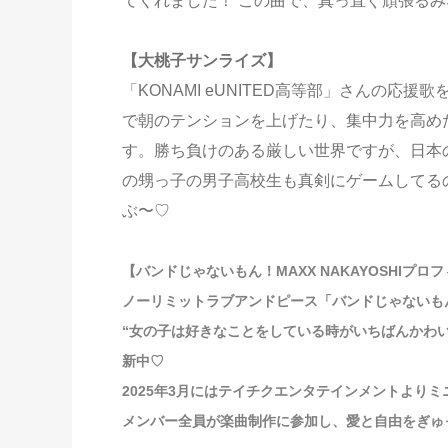
てくれました！ この曲で、真っ直ぐ頑張る
【大桃子サンライズ】
「KONAMI eUNITED高等部」さんの
で朝のテンションを上げたり、集中力を高め
す。勝ち負けのある厳しい世界ですが、日本
の甥っ子の男子高校生も真剣にゲームしてる
ぶ〜♡
【バンドじゃないもん！MAXX NAKAYOSHIプロ
ノーリミットラブアンドピース「バンドじゃないもん！M
“女の子は好きなことをしている時がいちばんかわい
新中♡
2025年3月にはテイチクエンタテインメントよりミニ
メンバー全員が楽曲制作に参加し、愛と自由をぎゅ