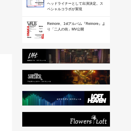
ヘッドライナーとして出演決定。ス
ペシャルコラボが実現
Reinore、1stアルバム『Reinore』よ
り「二人の街」MV公開