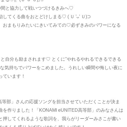
仲間と協力して戦いつづけるきみへ♡
くる曲をおとどけしまる♡ ( Ｕ 'ᴗ' Ｕ)⊃
、おまもりみたいにきいてみての♡必ずきみのパワーになる
ていると自分も励まされます♡ とくに"やれるやれるできるできる
うな気持ちでパワーをこめました。うれしい瞬間や悔しい夜に
っています！
TED高等部」さんの応援ソングを担当させていただくことが決ま
う曲を作りました！「KONAMI eUNITED高等部」のみなさんは
と押してくれるような歌詞を、我らがリーダーみさこが書い