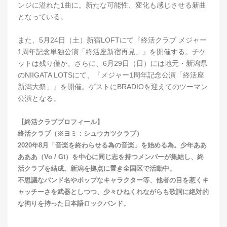
ンジに溢れた1曲に。新たな可能性、変化も感じさせる新曲
となっている。
また、5月24日（土）新宿LOFTにて『終活クラブ メジャー
1周年記念単独公演「終活座新宿再見」』を開催する。チケ
ットは残り僅か。さらに、6月29日（日）には地元・新潟県
のNIIGATA LOTSにて、『メジャー1周年記念公演「終活座
新潟大祭」』を開催。ゲストにBRADIOを迎えてのツーマン
公演となる。
【終活クラブプロフィール】
終活クラブ（※ヨミ：シュウカツクラブ）
2020年8月「音楽を終わらせる為の音楽」を始める為。少年ああ
あああ（Vo / Gt）を中心に同じ志を持つメンバーが集結し、終
活クラブを結成。新潟を拠点に置き全国区で活動中。
不思議なバンド名やポップなキャラクター等、他者の目を惹くキ
ャッチーさを武器としつつ、少々ひねくれながらも歌詞に絶対的
な拘りを持った日本語ロックバンド。