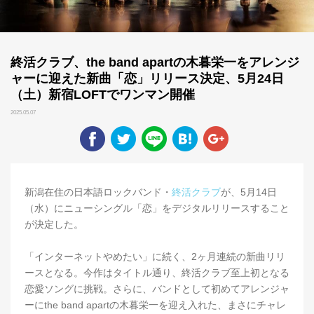
終活クラブ、the band apartの木暮栄一をアレンジ
ャーに迎えた新曲「恋」リリース決定、5月24日
（土）新宿LOFTでワンマン開催
2025.05.07
新潟在住の日本語ロックバンド・
終活クラブ
が、5月14日
（水）にニューシングル「恋」をデジタルリリースすること
が決定した。
「インターネットやめたい」に続く、2ヶ月連続の新曲リリ
ースとなる。今作はタイトル通り、終活クラブ至上初となる
恋愛ソングに挑戦。さらに、バンドとして初めてアレンジャ
ーにthe band apartの木暮栄一を迎え入れた、まさにチャレ