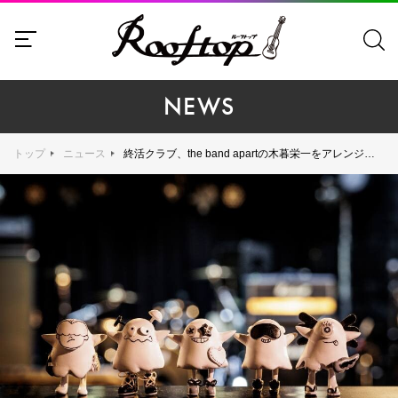
NEWS
トップ
ニュース
終活クラブ、the band apartの木暮栄一をアレンジャーに迎えた新曲「恋」リリース決定、5月24日（土）新宿LOFTでワンマン開催