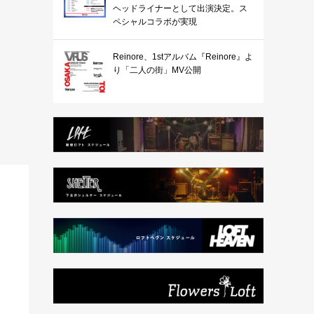
ヘッドライナーとして出演決定。ス
ペシャルコラボが実現
Reinore、1stアルバム『Reinore』よ
り「二人の街」MV公開