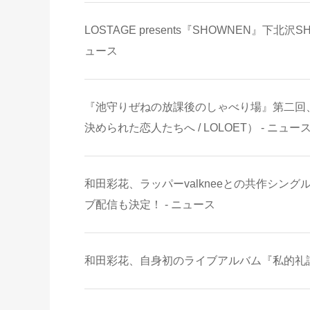
LOSTAGE presents『SHOWNEN』下北沢S
ュース
『池守りぜねの放課後のしゃべり場』第二回、R
決められた恋人たちへ / LOLOET） - ニュー
和田彩花、ラッパーvalkneeとの共作シングル
ブ配信も決定！ - ニュース
和田彩花、自身初のライブアルバム『私的礼讃 LI