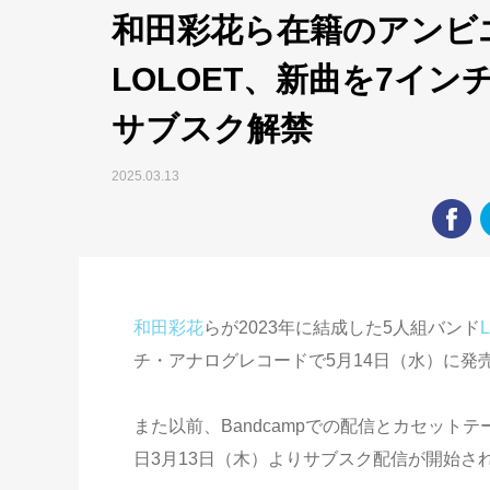
和田彩花ら在籍のアンビ
LOLOET、新曲を7イ
サブスク解禁
2025.03.13
和田彩花
らが2023年に結成した5人組バンド
チ・アナログレコードで5月14日（水）に発
また以前、Bandcampでの配信とカセットテープで
日3月13日（木）よりサブスク配信が開始