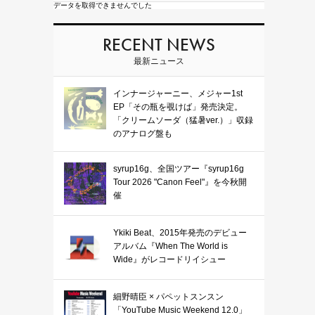
データを取得できませんでした
RECENT NEWS
最新ニュース
インナージャーニー、メジャー1st
EP「その瓶を覗けば」発売決定。
「クリームソーダ（猛暑ver.）」収録
のアナログ盤も
syrup16g、全国ツアー『syrup16g
Tour 2026 "Canon Feel"』を今秋開
催
Ykiki Beat、2015年発売のデビュー
アルバム『When The World is
Wide』がレコードリイシュー
細野晴臣 × パペットスンスン
「YouTube Music Weekend 12.0」