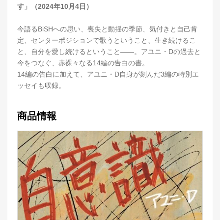
す」（2024年10月4日）
今語るBiSHへの思い、喪失と動揺の季節、気付きと自己肯
定、センターポジションで歌うということ、生き続けるこ
と、自分を愛し続けるということ――。アユニ・Dの過去と
今をつなぐ、赤裸々なる14編の告白の書。
14編の告白に加えて、アユニ・D自身が刻んだ3編の特別エ
ッセイも収録。
商品情報