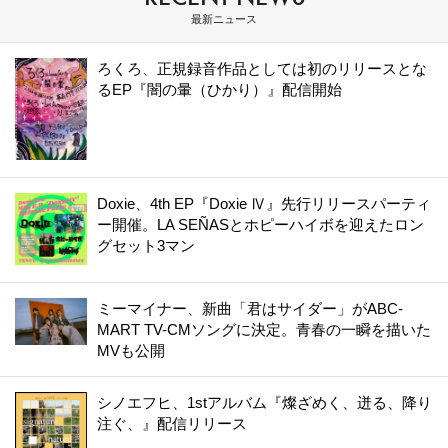
最新ニュース
ろくろ、正規録音作品としては初のリリースとな
るEP『闇の暈（ひかり）』配信開始
Doxie、4th EP『Doxie Ⅳ』先行リリースパーティ
ー開催。LA SEÑASとホピーハイボを迎えたロン
グセット3マン
ミーマイナー、新曲「君はサイダー」がABC-
MART TV-CMソングに決定。青春の一瞬を描いた
MVも公開
シノエフヒ、1stアルバム『燦ざめく、迸る、降り
注ぐ、』配信リリース