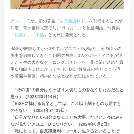
アユニ・D
が、初の著書『
自意識過剰中
』を刊行することが
決定。電子書籍限定で3月1日（月）より配信開始。写真集
『
執着
』、『
平熱
』と同日に発売となる。
BiSHが解散してから1年半。アユニ・Dが毎月、その時々の
胸中を独白してきた全14回の独白。1人のアーティストが迎
えた人生の大きなターニングポイントを一冊に閉じ込めた貴
重な独白本に仕上がっており、BiSH解散後の移りゆく心境
や苦悩や葛藤、精神的な成長などが記録されている。
「“その後”の自分はやっぱり大切なものをなくしたんだなと
思う」（2023年8月14日）
「BiSHに捧げる音楽としては、これ以上削るものも足すも
のもない」（2024年2年29日）
「自分がなりたい自分になることも大事。だけど、今はみん
なが見たいアユニ・Dになりたい」（2024年8月2日）
「私にとって、自意識過剰イコール、生きるといることで