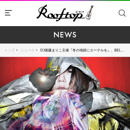
NEWS
トップ
ニュース
DJ後藤まりこ主催『冬の地獄にエーテルを』、BELLRING少女ハートをゲストに迎えて2025年2月20日（木）に下北沢SHELTERで開催決定