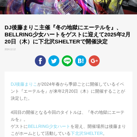
DJ後藤まりこ主催『冬の地獄にエーテルを』、
BELLRING少女ハートをゲストに迎えて2025年2月
20日（木）に下北沢SHELTERで開催決定
2024.12.12
DJ後藤まりこ
が2024年春から季節ごとに開催しているイベ
ント『エーテルを』が来年2月20日（木）に開催することが
決定した。
4回目の開催となる今回のタイトルは、『冬の地獄にエーテ
ルを』。
ゲストに
BELLRING少女ハート
を迎え、開催場所は後藤まり
こがホームとして活動している
下北沢SHELTER
。