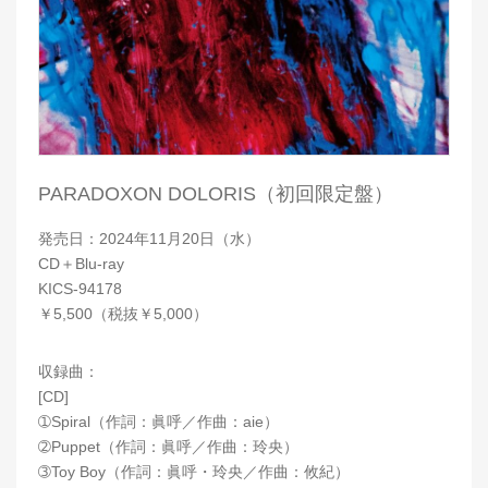
PARADOXON DOLORIS（初回限定盤）
発売日：2024年11月20日（水）
CD＋Blu-ray
KICS-94178
￥5,500（税抜￥5,000）
収録曲：
[CD]
➀Spiral（作詞：眞呼／作曲：aie）
➁Puppet（作詞：眞呼／作曲：玲央）
➂Toy Boy（作詞：眞呼・玲央／作曲：攸紀）