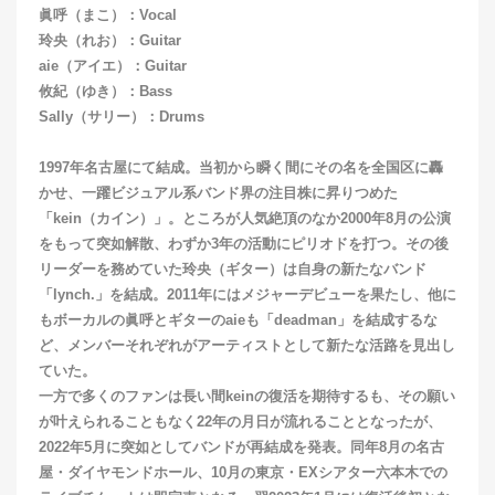
眞呼（まこ）：Vocal
玲央（れお）：Guitar
aie（アイエ）：Guitar
攸紀（ゆき）：Bass
Sally（サリー）：Drums
1997年名古屋にて結成。当初から瞬く間にその名を全国区に轟
かせ、一躍ビジュアル系バンド界の注目株に昇りつめた
「kein（カイン）」。ところが人気絶頂のなか2000年8月の公演
をもって突如解散、わずか3年の活動にピリオドを打つ。その後
リーダーを務めていた玲央（ギター）は自身の新たなバンド
「lynch.」を結成。2011年にはメジャーデビューを果たし、他に
もボーカルの眞呼とギターのaieも「deadman」を結成するな
ど、メンバーそれぞれがアーティストとして新たな活路を見出し
ていた。
一方で多くのファンは長い間keinの復活を期待するも、その願い
が叶えられることもなく22年の月日が流れることとなったが、
2022年5月に突如としてバンドが再結成を発表。同年8月の名古
屋・ダイヤモンドホール、10月の東京・EXシアター六本木での