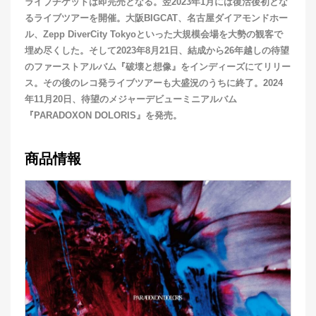
ライブチケットは即完売となる。翌2023年1月には復活後初とな
るライブツアーを開催。大阪BIGCAT、名古屋ダイアモンドホー
ル、Zepp DiverCity Tokyoといった大規模会場を大勢の観客で
埋め尽くした。そして2023年8月21日、結成から26年越しの待望
のファーストアルバム『破壊と想像』をインディーズにてリリー
ス。その後のレコ発ライブツアーも大盛況のうちに終了。2024
年11月20日、待望のメジャーデビューミニアルバム
『PARADOXON DOLORIS』を発売。
商品情報