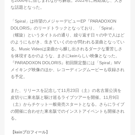
も2000年に惜しまれながら解散。2022年に再結成し、大き
な話題となった。
「Spiral」は待望のメジャーデビューEP『PARADOXON
DOLORIS』のリードトラックとなっており、「Spiral」
（螺旋）というタイトルの通り、繰り返す日々の中で人はど
のようにもがき、生きていくのかが問われる楽曲となってい
る。Music Videoは楽曲から醸し出されるダークな重苦しさ
を体現するかのような、まさにkeinらしい映像となった。
『PARADOXON DOLORIS』初回限定盤には「Spiral」MV
メイキング映像のほか、レコーディングムービーも収録され
る予定。
また、リリースを記念して11月23日（土）の名古屋公演を
皮切りに東名阪と駆け巡るライブツアーを開催。11月9日
（土）からチケット一般発売スタートとなる。さらにライブ
の開催に合わせた東名阪でのインストアイベントも開催され
る。
【keinプロフィール】