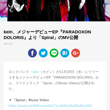
kein、メジャーデビューEP『PARADOXON
DOLORIS』より「Spiral」のMV公開
2024.11.08
ロックバンド・
kein
（カイン）が11月20日（水）にリリー
スするメジャーデビューEP『PARADOXON DOLORIS』か
ら、リードトラック「Spiral」のMusic Videoが公開され
た。
▼「Spiral」Music Video
https://youtu.be/NW-mviutXts?si=4h0hc0w8ZqfboGKZ