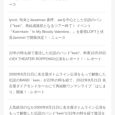
ース
lynch. 玲央とdeadman 眞呼、aieを中心とした伝説のバン
ド"kein"、再結成後初となるツアー終了！ イベント
『Kαin×kein「In My Bloody Valentine」』を新宿LOFTと伏
見Jammin'で開催決定！ - ニュース
22年の時を経て復活した伝説のバンド"kein"、昨夜10月20日
のEX THEATER ROPPONGI公演をレポート！ - レポート
2000年8月21日に名古屋ボトムライン公演をもって解散した
伝説のBAND「kein」が22年の時を経て、2022年8月21日 名
古屋ダイアモンドホールにて再始動ワンマンライブ「はじま
り」開催！ - レポート
人気絶頂のなか2000年8月21日に名古屋ボトムライン公演を
もって解散した伝説のバンド"kein"が22年の時を経て復活を