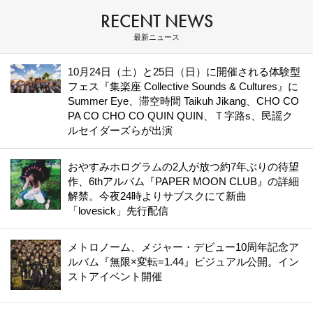
RECENT NEWS
最新ニュース
10月24日（土）と25日（日）に開催される体験型
フェス『集楽座 Collective Sounds & Cultures』に
Summer Eye、滞空時間 Taikuh Jikang、CHO CO
PA CO CHO CO QUIN QUIN、Ｔ字路s、民謡ク
ルセイダーズらが出演
おやすみホログラムの2人が放つ約7年ぶりの待望
作、6thアルバム『PAPER MOON CLUB』の詳細
解禁。今夜24時よりサブスクにて新曲
「lovesick」先行配信
メトロノーム、メジャー・デビュー10周年記念ア
ルバム『無限×変転=1.44』ビジュアル公開。イン
ストアイベント開催