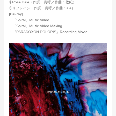
➃Rose Dale（作詞：眞呼／作曲：攸紀）
➄リフレイン（作詞：眞呼／作曲：aie）
[Blu-ray]
・「Spiral」Music Video
・「Spiral」Music Video Making
・『PARADOXON DOLORIS』Recording Movie