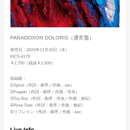
PARADOXON DOLORIS（通常盤）
発売日：2024年11月20日（水）
KICS-4178
￥2,750（税抜￥2,500）
収録曲：
➀Spiral（作詞：眞呼／作曲：aie）
➁Puppet（作詞：眞呼／作曲：玲央）
➂Toy Boy（作詞：眞呼・玲央／作曲：攸紀）
➃Rose Dale（作詞：眞呼／作曲：攸紀）
➄リフレイン（作詞：眞呼／作曲：aie）
Live Info.