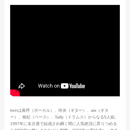
keinは眞呼（ボーカル）、玲央（ギター）、aie（ギタ
ー）、攸紀（ベース）、Sally（ドラムス）からなる5人組。
1997年に名古屋で結成され瞬く間に人気絶頂に昇りつめる