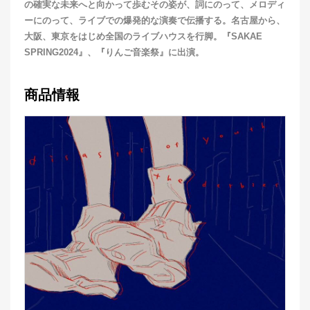
の確実な未来へと向かって歩むその姿が、詞にのって、メロディ
ーにのって、ライブでの爆発的な演奏で伝播する。名古屋から、
大阪、東京をはじめ全国のライブハウスを行脚。『SAKAE
SPRING2024』、『りんご音楽祭』に出演。
商品情報