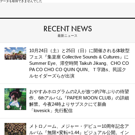
データを取得できませんでした
RECENT NEWS
最新ニュース
10月24日（土）と25日（日）に開催される体験型
フェス『集楽座 Collective Sounds & Cultures』に
Summer Eye、滞空時間 Taikuh Jikang、CHO CO
PA CO CHO CO QUIN QUIN、Ｔ字路s、民謡ク
ルセイダーズらが出演
おやすみホログラムの2人が放つ約7年ぶりの待望
作、6thアルバム『PAPER MOON CLUB』の詳細
解禁。今夜24時よりサブスクにて新曲
「lovesick」先行配信
メトロノーム、メジャー・デビュー10周年記念ア
ルバム『無限×変転=1.44』ビジュアル公開。イン