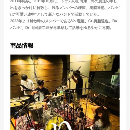
2011年結成。2019年10月に、ドラムの山田康二郎の脱退の申し
出をきっかけに解散し、残るメンバーの理姫、奥脇達也、バンビ
は“可愛い連中”として新たなバンドで活動していた。
2022年より解散時のメンバーであるVo 理姫、Gt 奥脇達也、Ba
バンビ、Dr 山田康二郎が再集結して活動をゆるやかに再開。
商品情報