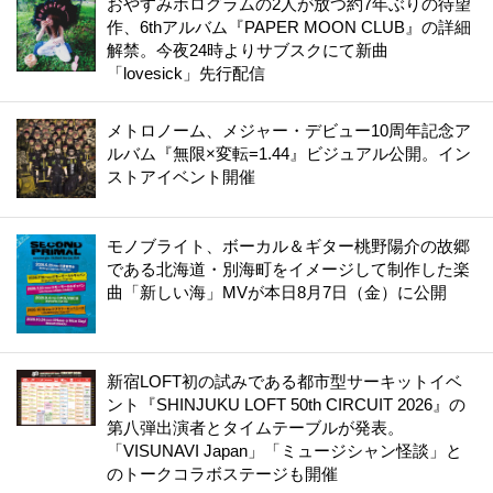
おやすみホログラムの2人が放つ約7年ぶりの待望
作、6thアルバム『PAPER MOON CLUB』の詳細
解禁。今夜24時よりサブスクにて新曲
「lovesick」先行配信
メトロノーム、メジャー・デビュー10周年記念ア
ルバム『無限×変転=1.44』ビジュアル公開。イン
ストアイベント開催
モノブライト、ボーカル＆ギター桃野陽介の故郷
である北海道・別海町をイメージして制作した楽
曲「新しい海」MVが本日8月7日（金）に公開
新宿LOFT初の試みである都市型サーキットイベ
ント『SHINJUKU LOFT 50th CIRCUIT 2026』の
第八弾出演者とタイムテーブルが発表。
「VISUNAVI Japan」「ミュージシャン怪談」と
のトークコラボステージも開催