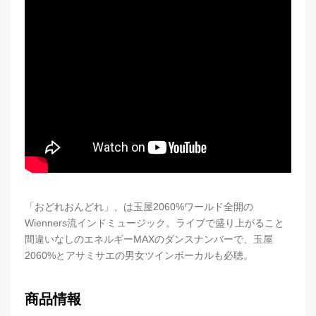
「おどれおんどれ」、は玉屋2060%ワールド全開の
Wienners流インドミュージック。ライブで盛り上がること
間違いなしのエネルギーMAXのダンスナンバーで、玉屋
2060%とアサミサエの男女ツインボーカルも必聴。
商品情報