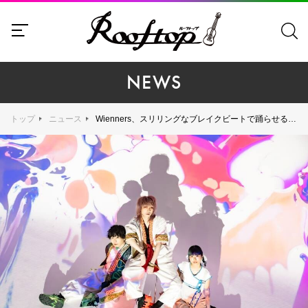
NEWS
トップ
ニュース
Wienners、スリリングなブレイクビートで踊らせる「おどれおんどれ」MV解禁