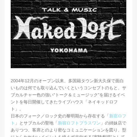
2004年12月のオープン以来、多国籍タウン新大久保で面白
いものは何でも取り込んでいくというコンセプトのもと、サ
ブカルチャー色の強い“トーク＆ミュージック”を届けるイベ
ントを毎日開催してきたライブハウス「ネイキッドロフ
ト」。
日本のフォーク／ロック史の黎明期から存在する「
新宿ロフ
ト
」とサブカルの聖地「
新宿ロフトプラスワン
」の姉妹店で
ありつつ、客席とのより密なコミュニケーションを図り、型
にとらわれないイベントを絶えず志向する“実験劇場”として