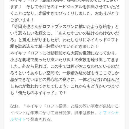
ます！ そして今回そのキービジュアルを担当させていただ
くことになり、光栄すぎてびっくりしました。おありがとう
ございます！
「寺田克也さんがロフトプラスワンに描いたような絵を」と
いう恐ろしい依頼文に、「あんなすごいの描けるわけないだ
ろ」と震え上がりましたが、わたしなりにネイキッドロフト
愛を詰め込んで精一杯描かせていただきました！
ネイキッドロフトには移転前から大変お世話になっており、
小さな劇場で笑ったり泣いたり沢山の実験を繰り返してきま
した。外から見れば、この中では何がおこなわれているのだ
ろうというあやしい空間で、一歩踏み込めばもうここでしか
息ができないほどの居心地の良さに、一体どれだけのはみだ
しものが救われてきたでしょう。これからもどうかいつまで
も「俺たちのネイキッド」で！
なお、「ネイキッドロフト横浜」と縁の深い演者が集結する
イベントは年末にかけて連日開催。詳細は後日、
オフィシャ
ルサイト
で発表される。