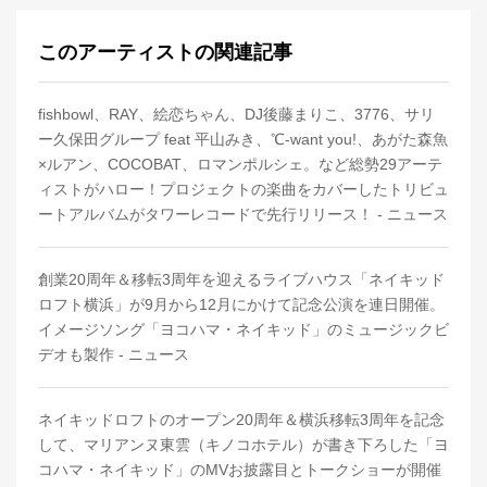
このアーティストの関連記事
fishbowl、RAY、絵恋ちゃん、DJ後藤まりこ、3776、サリ
ー久保田グループ feat 平山みき、℃-want you!、あがた森魚
×ルアン、COCOBAT、ロマンポルシェ。など総勢29アーテ
ィストがハロー！プロジェクトの楽曲をカバーしたトリビュ
ートアルバムがタワーレコードで先行リリース！ - ニュース
創業20周年＆移転3周年を迎えるライブハウス「ネイキッド
ロフト横浜」が9月から12月にかけて記念公演を連日開催。
イメージソング「ヨコハマ・ネイキッド」のミュージックビ
デオも製作 - ニュース
ネイキッドロフトのオープン20周年＆横浜移転3周年を記念
して、マリアンヌ東雲（キノコホテル）が書き下ろした「ヨ
コハマ・ネイキッド」のMVお披露目とトークショーが開催