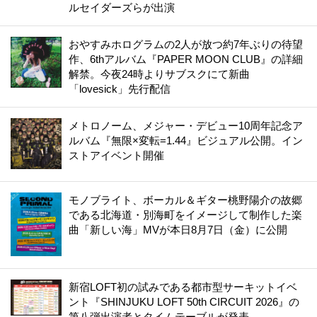
ルセイダーズらが出演
おやすみホログラムの2人が放つ約7年ぶりの待望
作、6thアルバム『PAPER MOON CLUB』の詳細
解禁。今夜24時よりサブスクにて新曲
「lovesick」先行配信
メトロノーム、メジャー・デビュー10周年記念ア
ルバム『無限×変転=1.44』ビジュアル公開。イン
ストアイベント開催
モノブライト、ボーカル＆ギター桃野陽介の故郷
である北海道・別海町をイメージして制作した楽
曲「新しい海」MVが本日8月7日（金）に公開
新宿LOFT初の試みである都市型サーキットイベ
ント『SHINJUKU LOFT 50th CIRCUIT 2026』の
第八弾出演者とタイムテーブルが発表。