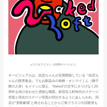
▲ロゴ＆アイコン（20周年バージョン）
キービジュアルは、絵恋ちゃんが定期開催している『絵恋ち
ゃんの限界集会』でもお馴染みの相棒・オシマイくん（獅子
舞の人形）をメインに据え、“Naked”の文字にさりげなく20
周年を掛け合わせた洒脱な構図。新宿百人町時代のステージ
背面と現在のステージ背面が対比するようにあしらわれ、同
店が“実験劇場”と称されることから三角フラスコや試験管も