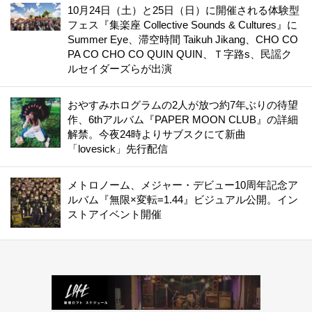
10月24日（土）と25日（日）に開催される体験型
フェス『集楽座 Collective Sounds & Cultures』に
Summer Eye、滞空時間 Taikuh Jikang、CHO CO
PA CO CHO CO QUIN QUIN、Ｔ字路s、民謡ク
ルセイダーズらが出演
おやすみホログラムの2人が放つ約7年ぶりの待望
作、6thアルバム『PAPER MOON CLUB』の詳細
解禁。今夜24時よりサブスクにて新曲
「lovesick」先行配信
メトロノーム、メジャー・デビュー10周年記念ア
ルバム『無限×変転=1.44』ビジュアル公開。イン
ストアイベント開催