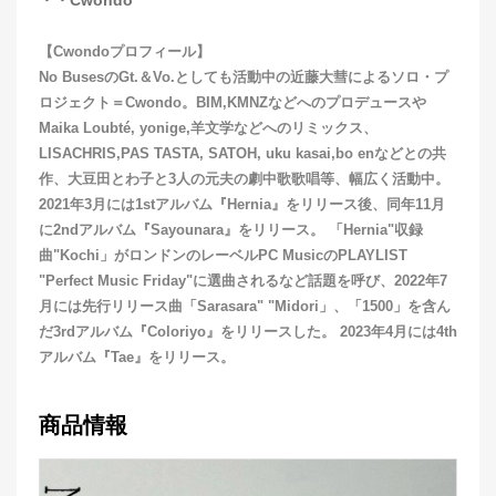
・・Cwondo
【Cwondoプロフィール】
No BusesのGt.＆Vo.としても活動中の近藤大彗によるソロ・プ
ロジェクト＝Cwondo。BIM,KMNZなどへのプロデュースや
Maika Loubté, yonige,羊文学などへのリミックス、
LISACHRIS,PAS TASTA, SATOH, uku kasai,bo enなどとの共
作、大豆田とわ子と3人の元夫の劇中歌歌唱等、幅広く活動中。
2021年3月には1stアルバム『Hernia』をリリース後、同年11月
に2ndアルバム『Sayounara』をリリース。 「Hernia"収録
曲"Kochi」がロンドンのレーベルPC MusicのPLAYLIST
"Perfect Music Friday"に選曲されるなど話題を呼び、2022年7
月には先行リリース曲「Sarasara" "Midori」、「1500」を含ん
だ3rdアルバム『Coloriyo』をリリースした。 2023年4月には4th
アルバム『Tae』をリリース。
商品情報