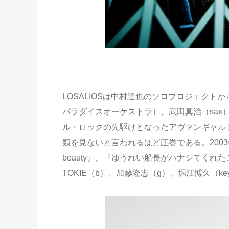
LOSALIOSは中村達也のソロプロジェクトか
パラダイスオーケストラ）、武田真治（sa
ル・ロックの先駆けとなったアヴァンギャル
類を見ないと言われるほど圧巻である。2003年、2
beauty』、『ゆうれい船長がハナシてくれ
TOKIE（b）、加藤隆志（g）、堀江博久（k