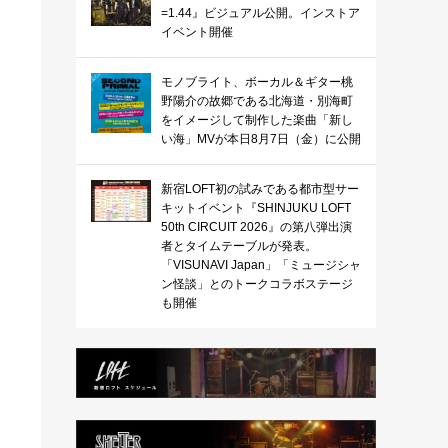
=1.44』ビジュアル公開。インストア
イベント開催
モノブライト、ボーカル＆ギター桃
野陽介の故郷である北海道・別海町
をイメージして制作した楽曲「新し
い海」MVが本日8月7日（金）に公開
新宿LOFT初の試みである都市型サー
キットイベント『SHINJUKU LOFT
50th CIRCUIT 2026』の第八弾出演
者とタイムテーブルが発表。
「VISUNAVI Japan」「ミュージシャ
ン怪談」とのトークコラボステージ
も開催