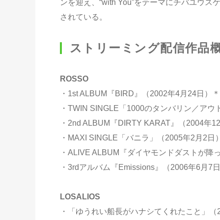
ンを迎え、“with You”をテーマにチバユ
されている。
ストリーミング配信作品
ROSSO
・1st ALBUM『BIRD』（2002年4月24
・TWIN SINGLE「1000のタンバリン／
・2nd ALBUM『DIRTY KARAT』（20
・MAXI SINGLE「バニラ」（2005年2月
・ALIVE ALBUM『ダイヤモンドダストが降
・3rdアルバム『Emissions』（2006年
LOSALIOS
・「ゆうれい船長がハナシてくれたこと」（20