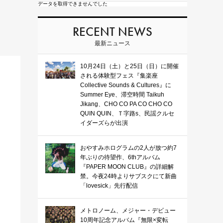
データを取得できませんでした
RECENT NEWS
最新ニュース
10月24日（土）と25日（日）に開催
される体験型フェス『集楽座
Collective Sounds & Cultures』に
Summer Eye、滞空時間 Taikuh
Jikang、CHO CO PA CO CHO CO
QUIN QUIN、Ｔ字路s、民謡クルセ
イダーズらが出演
おやすみホログラムの2人が放つ約7
年ぶりの待望作、6thアルバム
『PAPER MOON CLUB』の詳細解
禁。今夜24時よりサブスクにて新曲
「lovesick」先行配信
メトロノーム、メジャー・デビュー
10周年記念アルバム『無限×変転