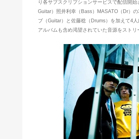
り各サブスクリプションサービスで配信開始され
Guitar）照井利幸（Bass）MASATO（Dr
ブ（Guitar）と佐藤稔（Drums）を加えて
アルバムも含め渇望されていた音源をストリ