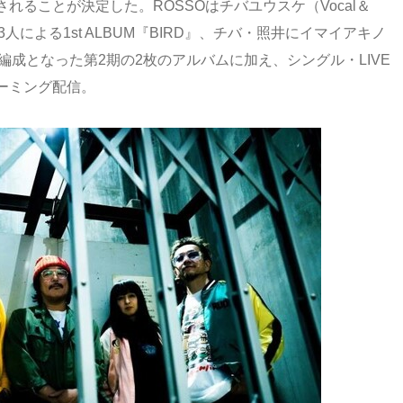
ることが決定した。ROSSOはチバユウスケ（Vocal＆
）の3人による1st ALBUM『BIRD』、チバ・照井にイマイアキノ
4人編成となった第2期の2枚のアルバムに加え、シングル・LIVE
ーミング配信。