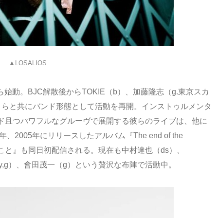
▲LOSALIOS
ら始動。BJC解散後からTOKIE（b）、加藤隆志（g.東京スカ
x）らと共にバンド形態として活動を再開。インストゥルメンタ
ド且つパワフルなグルーヴで展開する彼らのライブは、他に
005年にリリースしたアルバム『The end of the
たこと』も同日初配信される。現在も中村達也（ds）、
ey,g）、會田茂一（g）という贅沢な布陣で活動中。