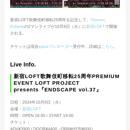
新宿LOFT歌舞伎町移転25周年を記念して、
Chevon
、
Enfants
の2マンライブが10月8日（火）に
新宿LOFT
で開催
される。
チケットは現在
eplusプレオーダー
受付中。詳細は
こちら
。
Live Info.
新宿LOFT歌舞伎町移転25周年PREMIUM
EVENT LOFT PROJECT
presents『ENDSCAPE vol.37』
日程：2024年10月8日（火）
会場：
新宿LOFT
時間：OPEN 18:00 / START 19:00
チケット：
ADV¥3900 / DOOR¥4400（DRINK代別¥600）