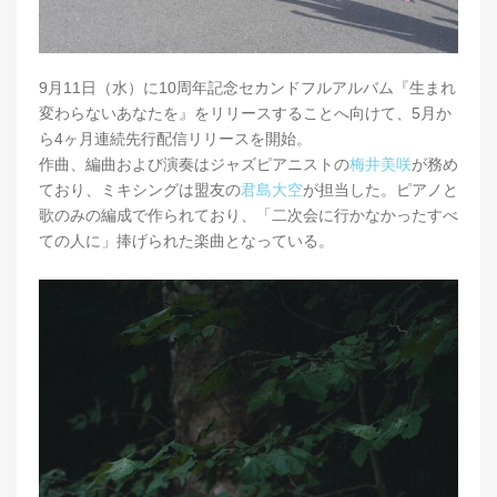
9月11日（水）に10周年記念セカンドフルアルバム『生まれ
変わらないあなたを』をリリースすることへ向けて、5月か
ら4ヶ月連続先行配信リリースを開始。
作曲、編曲および演奏はジャズピアニストの
梅井美咲
が務め
ており、ミキシングは盟友の
君島大空
が担当した。ピアノと
歌のみの編成で作られており、「二次会に行かなかったすべ
ての人に」捧げられた楽曲となっている。