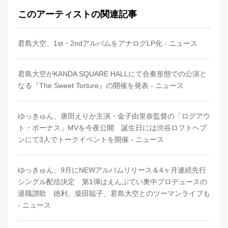
このアーティストの関連記事
君島大空、1st・2ndアルバムをアナログLP化 - ニュース
君島大空がKANDA SQUARE HALLにて合奏形態での公演と
なる『The Sweet Torture』の開催を発表 - ニュース
ゆっきゅん、唐田えりか主演・金子由里奈監督の「ログアウ
ト・ボーナス」MVを今夜公開 誕生日には渋谷ロフトヘブ
ンにて3人でトークイベントを開催 - ニュース
ゆっきゅん、9月にNEWアルバムリリース＆4ヶ月連続先行
シングル配信決定 第1弾はえんぷてい奥中プロデュースの
退職讃歌 徳利、柴田聡子、君島大空とのツーマンライブも
- ニュース