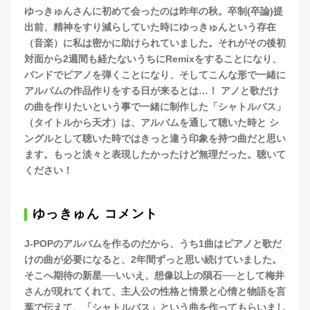
ゆっきゅんさんに初めて会ったのは昨年の秋。卒制(卒論)提
出前、精神をすり減らしていた時にゆっきゅんという存在
（音楽）に私は密かに助けられていました。それがその後初
対面から2週間も経たないうちにRemixをすることになり、
バンドでピアノを弾くことになり、そしてこんな形で一緒に
アルバムの作品作りをする日が来るとは…！ アノと歌だけ
の曲を作りたいという事で一緒に制作した「シャトルバス」
（タイトルから天才）は、アルバムを通して聴いた時と シ
ングルとして聴いた時ではきっと違う印象を持つ曲だと思い
ます。もっと淡々と表現したかったけど無理だった。聴いて
ください！
ゆっきゅん コメント
J-POPのアルバムを作るのだから、うち1曲はピアノと歌だ
けの曲が必要になると、2年間ずっと思い続けていました。
そこへ期待の新星──いいえ、想像以上の隕石──として梅井
さんが現れてくれて、主人公の性格と情景と心情と物語を言
葉で伝えて、「シャトルバス」という曲を作ってもらいまし