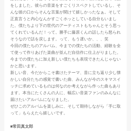
をしました。彼らの音楽をすごくリスペクトしているし、そ
んな彼の口からそんな言葉が聞けて嬉しかったなぁ。そして
正直言うと内心なんかすごくホッとしている自分もいまし
た。僕たちより下の世代のアーティストもちゃんとそう思っ
てくれているんだ！って。勝手に藤原くんの話したら怒られ
そうなので話を戻します。って、もう遅いか、、、笑
今回の僕たちのアルバム、今までの僕たちの活動、経験を全
て使って作りあげた楽曲が並んだ自信作に仕上がりました。
今までの僕たちに加え新しい僕たちも表現できたんじゃない
かと思います。
新しい音、今だからこそ書けたテーマ、昔に立ち返り少し懐
かしい自分たちの感覚で書いた曲、みんなが今のスキマスイ
ッチに求めているものは何なのか考えながら作った曲もあり
ます。本当にたくさんの人に、幅広い音楽ファンのみんなに
届けたいアルバムになりました。
ぜひこのアルバムを楽しみに、そして期待しながら「手に取
って」もらえたら嬉しいです。
■常田真太郎