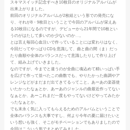
スキマスイッチ記念すべき10枚目のオリジナルアルバムが
出来上がりました。
前回のオリジナルアルバムが2枚組という形での発売にな
り、それが8・9枚目ということで今回のアルバムが栄えあ
る10枚目になるのですが、デビューから21年間で10枚とい
うのがはたして多いのか少ないのか…。
とは言え毎回心血注いで作っていることには変わりはなく、
今回だってやっぱりCDを意識して、曲と曲の間（ま）だっ
たり曲順や全体のバランスだって意識したりして作り上げ
て、組み上げていきました。
なのですが、今までと違うのが全曲に魂込めて精いっぱい手
を広げて作って並べたこの曲数でも、やりたかった曲調やア
レンジなどがまだまだ出てきてるってこと。あーあの楽器使
いたかったなぁとか、あーあのジャンルの曲最近作ってない
なぁとか、あーこれまだ一度もやってないけどやってみたか
ったなぁとか。
でも末永く気に入ってもらえるためのアルバムということで
全体のバランスも大事ですし、何より今年の夏に届けたいと
いう想いも強く、そこがモチベーションでもありましたので
今回はこういう形でまとめてみました。