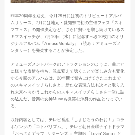
昨年20周年を迎え、今月29日には初のトリビュートアルバ
ムリリース、7月には地元・愛知県で初の主催フェス『スキ
マフェス』の開催決定など、さらに勢いを増し続けているス
キマスイッチが、7月10日（水）に記念すべき10枚目のオリ
ジナルアルバム『A museMentally』（読み：アミューズメ
ンタリー）を発売することが決定した。
アミューズメントパークのアトラクションのように、曲ごと
に様々な表情を持ち、視点変えて聴くことで楽しみ方も変化
する今回のアルバムは、20年間で積み上げてきたこれまで
のスキマスイッチらしさと、新たな表現方法も次々と取り入
れ未来へ向かうこれからのスキマスイッチらしさを一挙に詰
め込んだ、音楽の女神Museも微笑む渾身の作品となってい
る。
収録内容としては、テレビ番組『しまじろうのわお！』コラ
ボソングの「コトバリズム」、テレビ朝日金曜ナイトドラマ
『おっさんずラブ -リターンズ-』主題歌「Lovin' Song」と