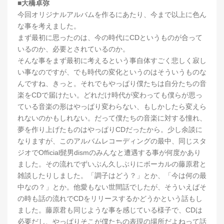
■大橋卓弥
今回オリジナルアルバムを作るにあたり、今まで以上に色ん
な事を考えました。
まず最初に思ったのは、今の時代にCDというものが合って
いるのか、必要とされているのか。
そんな事をまず最初に考えるという事自体すごく悲しく寂し
い事なのですが、でも時代の変化というのはそういうものな
んですね、きっと。それでもやっぱり僕たちは自分たちの音
楽をCDで届けたい。どれだけ時代が変わっても僕らが思っ
ている音楽の形はやっぱり変わらない、もしかしたら変えら
れないのかもしれない。だって僕たちの音楽に対する憧れ、
夢を作り上げたものはやっぱりCDだったから。少し余談に
なりますが、このアルバムレコーディングの最中、同じスタ
ジオでOfficial髭男dismのみんなと遭遇する事が何度かあり
ました。その流れでずいぶん久しぶりにボーカルの藤原君と
雑談したりしました。「調子はどう？」とか、「今は何の最
中なの？」とか。他愛もない世間話でしたが、そういえばそ
の時も話の流れでCDをリリースするかどうかという話もし
ました。藤原君も同じような事を感じている様子で、CDは
必要だし、やっぱりそこが僕たちの表現の場所だよねって話