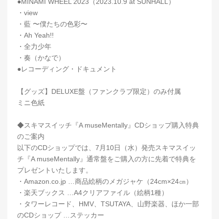
●MINAMI WHEEL 2023（2023.10.9 at SUNHALL）
・view
・藍 〜僕たちの色彩〜
・Ah Yeah!!
・全力少年
・奏（かなで）
●レコーディング・ドキュメント
【グッズ】DELUXE盤（ファンクラブ限定）のみ付属
ミニ色紙
◆スキマスイッチ『A museMentally』CDショップ購入特典
のご案内
以下のCDショップでは、7月10日（水）発売スキマスイッ
チ『A museMentally』通常盤をご購入の方に先着で特典を
プレゼントいたします。
・Amazon.co.jp …商品絵柄のメガジャケ（24cm×24㎝）
・楽天ブックス …A4クリアファイル（絵柄1種）
・タワーレコード、HMV、TSUTAYA、山野楽器、ほか一部
のCDショップ …ステッカー