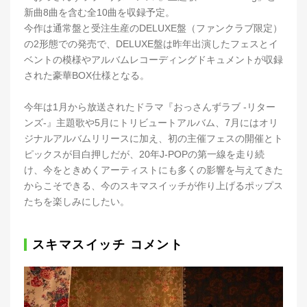
新曲8曲を含む全10曲を収録予定。
今作は通常盤と受注生産のDELUXE盤（ファンクラブ限定）
の2形態での発売で、DELUXE盤は昨年出演したフェスとイ
ベントの模様やアルバムレコーディングドキュメントが収録
された豪華BOX仕様となる。
今年は1月から放送されたドラマ『おっさんずラブ -リター
ンズ-』主題歌や5月にトリビュートアルバム、7月にはオリ
ジナルアルバムリリースに加え、初の主催フェスの開催とト
ピックスが目白押しだが、20年J-POPの第一線を走り続
け、今をときめくアーティストにも多くの影響を与えてきた
からこそできる、今のスキマスイッチが作り上げるポップス
たちを楽しみにしたい。
スキマスイッチ コメント