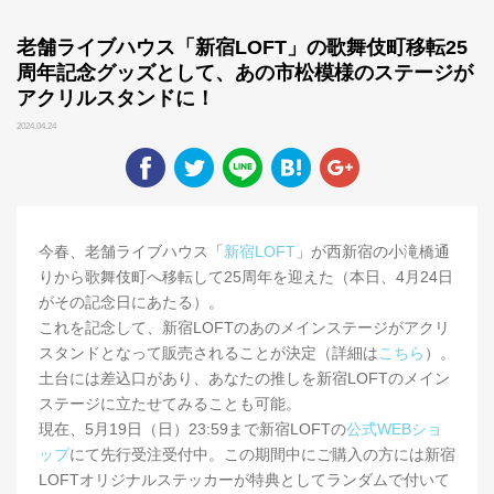
老舗ライブハウス「新宿LOFT」の歌舞伎町移転25
周年記念グッズとして、あの市松模様のステージが
アクリルスタンドに！
2024.04.24
今春、老舗ライブハウス「
新宿LOFT
」が西新宿の小滝橋通
りから歌舞伎町へ移転して25周年を迎えた（本日、4月24日
がその記念日にあたる）。
これを記念して、新宿LOFTのあのメインステージがアクリ
スタンドとなって販売されることが決定（詳細は
こちら
）。
土台には差込口があり、あなたの推しを新宿LOFTのメイン
ステージに立たせてみることも可能。
現在、5月19日（日）23:59まで新宿LOFTの
公式WEBショ
ップ
にて先行受注受付中。この期間中にご購入の方には新宿
LOFTオリジナルステッカーが特典としてランダムで付いて