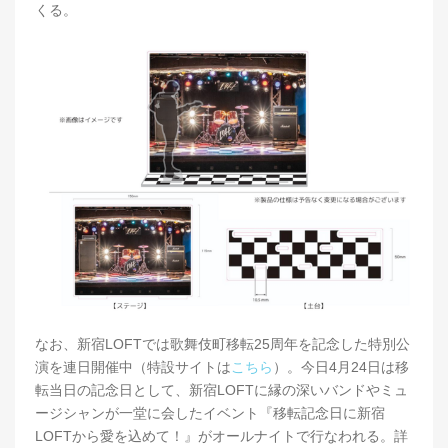
くる。
なお、新宿LOFTでは歌舞伎町移転25周年を記念した特別公
演を連日開催中（特設サイトは
こちら
）。今日4月24日は移
転当日の記念日として、新宿LOFTに縁の深いバンドやミュ
ージシャンが一堂に会したイベント『移転記念日に新宿
LOFTから愛を込めて！』がオールナイトで行なわれる。詳