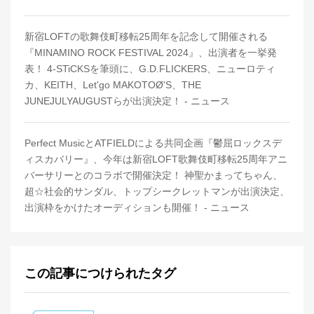
新宿LOFTの歌舞伎町移転25周年を記念して開催される
『MINAMINO ROCK FESTIVAL 2024』、出演者を一挙発
表！ 4-STiCKSを筆頭に、G.D.FLICKERS、ニューロティ
カ、KEITH、Let'go MAKOTOØ'S、THE
JUNEJULYAUGUSTらが出演決定！ - ニュース
Perfect MusicとATFIELDによる共同企画『鬱屈ロックスデ
ィスカバリー』、今年は新宿LOFT歌舞伎町移転25周年アニ
バーサリーとのコラボで開催決定！ 神聖かまってちゃん、
超☆社会的サンダル、トップシークレットマンが出演決定、
出演枠をかけたオーディションも開催！ - ニュース
この記事につけられたタグ