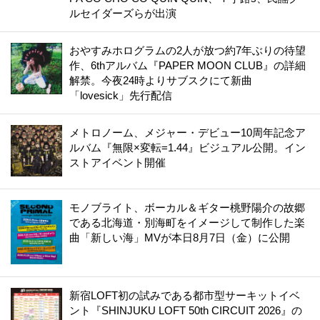
ルセイダーズらが出演
おやすみホログラムの2人が放つ約7年ぶりの待望
作、6thアルバム『PAPER MOON CLUB』の詳細
解禁。今夜24時よりサブスクにて新曲
「lovesick」先行配信
メトロノーム、メジャー・デビュー10周年記念ア
ルバム『無限×変転=1.44』ビジュアル公開。イン
ストアイベント開催
モノブライト、ボーカル＆ギター桃野陽介の故郷
である北海道・別海町をイメージして制作した楽
曲「新しい海」MVが本日8月7日（金）に公開
新宿LOFT初の試みである都市型サーキットイベ
ント『SHINJUKU LOFT 50th CIRCUIT 2026』の