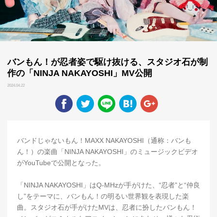
バンもん！が忍者姿で駆け抜ける、スタジオ石が制
作の「NINJA NAKAYOSHI」MV公開
2024.04.22
バンドじゃないもん！MAXX NAKAYOSHI（通称：バンも
ん！）の楽曲「NINJA NAKAYOSHI」のミュージックビデオ
がYouTubeで公開となった。
「NINJA NAKAYOSHI」はQ-MHzが手がけた、“忍者”と“仲良
し”をテーマに、バンもん！の明るい世界観を表現した楽
曲。スタジオ石が手がけたMVは、忍者に扮したバンもん！