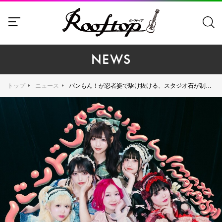
NEWS
トップ
ニュース
バンもん！が忍者姿で駆け抜ける、スタジオ石が制作の「NINJA NAKAYOSHI」MV公開