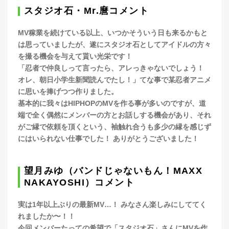
スタジオ石・Mr.麿コメント
MV稼業を続けている以上、いつかそういう日も来るかもと
は思っていましたが、遂にスタジオ石としてアイドルの方々
を撮る機会を与えて貰い光栄です！
「忍者で仲良しって言ったら、アレっきゃないでしょう！
オレ、朝日小学生新聞読んでたし！」てな事で某忍者アニメ
に思いを捧げつつ作りました。
基本的に我々はHIPHOPのMVを作る事が多いのですが、道
端で全く偶然にメンバーの方とお話しする機会があり、それ
がご縁で依頼を頂くという、袖触れ合うも多少の縁を感じず
にはいられない仕事でした！ ありがとうございました！
望月みゆ（バンドじゃないもん！MAXX
NAKAYOSHI）コメント
実は1年以上ぶりの最新MV…！ みなさん楽しみにしててく
れましたか〜！！
今回メンバーたっての希望で「スタジオ石」さんにMVを作