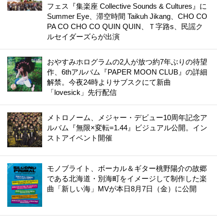
フェス『集楽座 Collective Sounds & Cultures』に
Summer Eye、滞空時間 Taikuh Jikang、CHO CO
PA CO CHO CO QUIN QUIN、Ｔ字路s、民謡ク
ルセイダーズらが出演
おやすみホログラムの2人が放つ約7年ぶりの待望
作、6thアルバム『PAPER MOON CLUB』の詳細
解禁。今夜24時よりサブスクにて新曲
「lovesick」先行配信
メトロノーム、メジャー・デビュー10周年記念ア
ルバム『無限×変転=1.44』ビジュアル公開。イン
ストアイベント開催
モノブライト、ボーカル＆ギター桃野陽介の故郷
である北海道・別海町をイメージして制作した楽
曲「新しい海」MVが本日8月7日（金）に公開