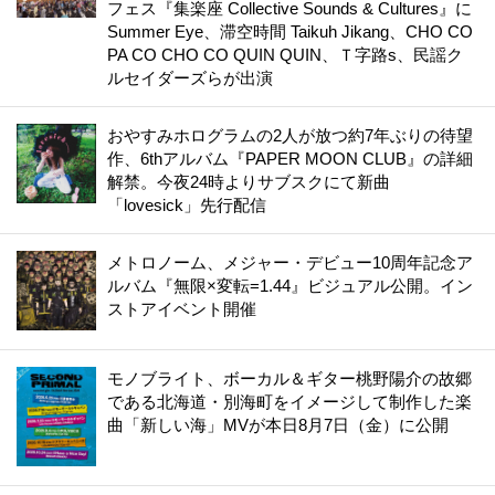
フェス『集楽座 Collective Sounds & Cultures』に
Summer Eye、滞空時間 Taikuh Jikang、CHO CO
PA CO CHO CO QUIN QUIN、Ｔ字路s、民謡ク
ルセイダーズらが出演
おやすみホログラムの2人が放つ約7年ぶりの待望
作、6thアルバム『PAPER MOON CLUB』の詳細
解禁。今夜24時よりサブスクにて新曲
「lovesick」先行配信
メトロノーム、メジャー・デビュー10周年記念ア
ルバム『無限×変転=1.44』ビジュアル公開。イン
ストアイベント開催
モノブライト、ボーカル＆ギター桃野陽介の故郷
である北海道・別海町をイメージして制作した楽
曲「新しい海」MVが本日8月7日（金）に公開