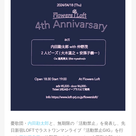
憂歌団・
内田勘太郎
と、無期限の「活動禁止」を発表し、先
日新宿LOFTでラストワンマンライブ『活動禁止GIG』を行