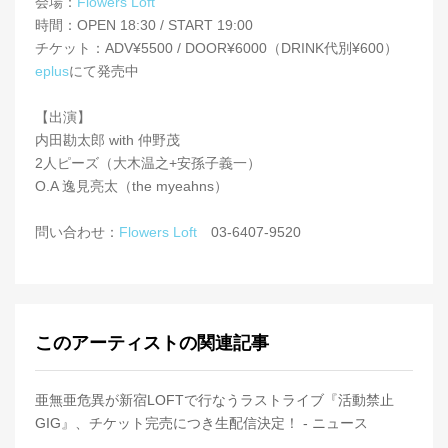
会場：
Flowers Loft
時間：OPEN 18:30 / START 19:00
チケット：ADV¥5500 / DOOR¥6000（DRINK代別¥600）
eplus
にて発売中
【出演】
内田勘太郎 with 仲野茂
2人ピーズ（大木温之+安孫子義一）
O.A 逸見亮太（the myeahns）
問い合わせ：
Flowers Loft
03-6407-9520
このアーティストの関連記事
亜無亜危異が新宿LOFTで行なうラストライブ『活動禁止
GIG』、チケット完売につき生配信決定！ - ニュース