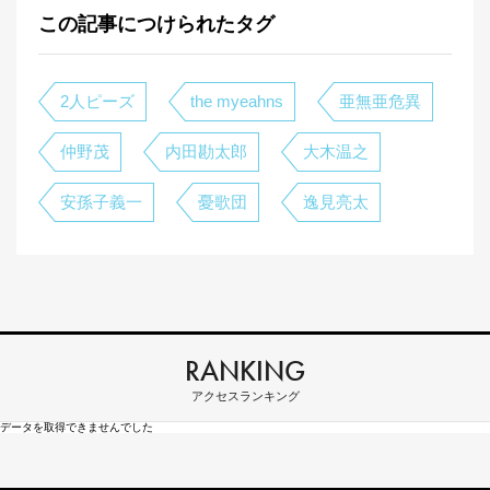
この記事につけられたタグ
2人ピーズ
the myeahns
亜無亜危異
仲野茂
内田勘太郎
大木温之
安孫子義一
憂歌団
逸見亮太
RANKING
アクセスランキング
データを取得できませんでした