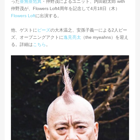
った
亜無亜危異
・仲野茂によるユニット、内田勘太郎 with
仲野茂が、Flowers Loft4周年を記念して4月18日（木）
Flowers Loft
に出演する。
他、ゲストに
ピーズ
の大木温之、安孫子義一による2人ピー
ズ、オープニングアクトに
逸見亮太
（the myeahns）を迎え
る。詳細は
こちら
。