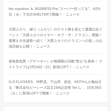
the myeahns ＆ JIGDRESS Pre."スーパー狂ってる"、4月9
日（火）下北沢SHELTERで開催！ - ニュース
大西ユカリ、縁り（ユカリ）のゲスト陣を迎えて還暦記念イ
ベント『大西ユカリのイヤー・オブ・ザ・ドラゴン』開催！
還暦＆大生誕祭へ続く『大西ユカリのドラゴンへの道』の公
演詳細も公開！ - ニュース
亜無亜危異（アナーキー）が無期限の活動"禁止"を発表！ ラ
ストライブは3月24日（日）新宿LOFT！ - ニュース
G.D.FLICKERS、仲野茂、下山淳、宙也、KEITHらが集結す
る『株式会社ピーシーズ設立15th記念祭 Vol.1』、10月28日
（土）に新宿LOFTで開催！ - ニュース